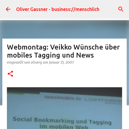
Direkt zum Hauptbereich
Oliver Gassner - business://menschlich
Webmontag: Veikko Wünsche über
mobiles Tagging und News
eingestellt von
oliverg
am
Januar 15, 2007