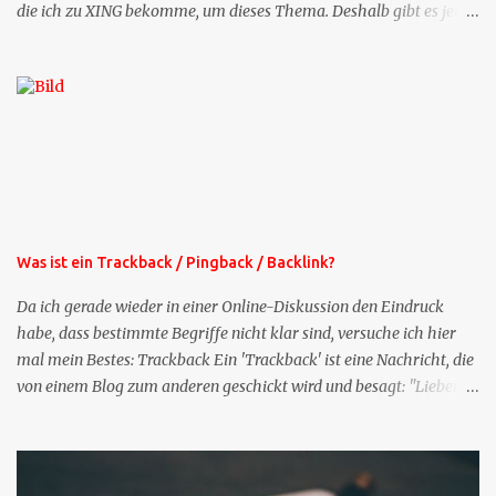
die ich zu XING bekomme, um dieses Thema. Deshalb gibt es jetzt
die Profil-Fragen zu XING als eigene Mailsequenz: Jede Woche um
die selbe Zeit, zu der Sie die Mails das erste mal bestellt haben,
bekommen Sie kostenlos eine weitere Folge. Die Startsequenz ist 16
Mails lang, wird also etwa vier Monate vorhalten. Weitere
Mailangebote dieser Art sehen Sie auf meiner XING-Seite oder hier
oben rechts im Blog. Die Profilfragen werde ich mittelfristig aus
der normalen XING-Tipp-Mail entfernen, da ich sie so nur an einer
Stelle pflegen muss.
Was ist ein Trackback / Pingback / Backlink?
Da ich gerade wieder in einer Online-Diskussion den Eindruck
habe, dass bestimmte Begriffe nicht klar sind, versuche ich hier
mal mein Bestes: Trackback Ein 'Trackback' ist eine Nachricht, die
von einem Blog zum anderen geschickt wird und besagt: "Lieber
Blogeintrag, ich habe einen Kommentar zu dir geschrieben, aber
nicht bei dir in den Kommentaren sondern in meinem Blog. Bitte
vermerke das doch, damit deine Leser auch mal vorbeischauen,
was ich zu deinem Inhalt zu sagen hatte." Diese