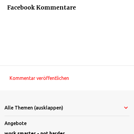
Facebook Kommentare
Kommentar veröffentlichen
K
o
m
Alle Themen (ausklappen)
m
e
Angebote
n
work smarter - not harder