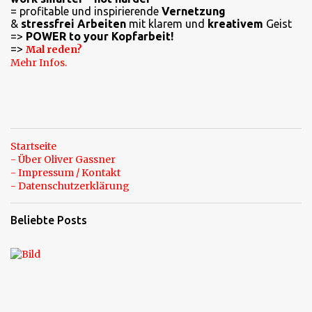
t
= profitable und inspirierende
Vernetzung
a
&
stressfrei Arbeiten
mit klarem und
kreativem
Geist
=>
POWER to your Kopfarbeit!
r
=>
Mal reden?
e
Mehr Infos.
Startseite
- Über Oliver Gassner
- Impressum / Kontakt
- Datenschutzerklärung
Beliebte Posts