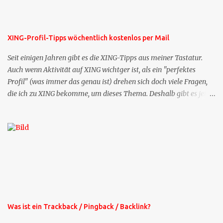
XING-Profil-Tipps wöchentlich kostenlos per Mail
Seit einigen Jahren gibt es die XING-Tipps aus meiner Tastatur.
Auch wenn Aktivität auf XING wichtger ist, als ein "perfektes
Profil" (was immer das genau ist) drehen sich doch viele Fragen,
die ich zu XING bekomme, um dieses Thema. Deshalb gibt es jetzt
die Profil-Fragen zu XING als eigene Mailsequenz: Jede Woche um
die selbe Zeit, zu der Sie die Mails das erste mal bestellt haben,
bekommen Sie kostenlos eine weitere Folge. Die Startsequenz ist 16
Mails lang, wird also etwa vier Monate vorhalten. Weitere
Mailangebote dieser Art sehen Sie auf meiner XING-Seite oder hier
oben rechts im Blog. Die Profilfragen werde ich mittelfristig aus
der normalen XING-Tipp-Mail entfernen, da ich sie so nur an einer
Stelle pflegen muss.
Was ist ein Trackback / Pingback / Backlink?