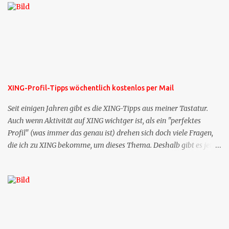
XING-Profil-Tipps wöchentlich kostenlos per Mail
Seit einigen Jahren gibt es die XING-Tipps aus meiner Tastatur.
Auch wenn Aktivität auf XING wichtger ist, als ein "perfektes
Profil" (was immer das genau ist) drehen sich doch viele Fragen,
die ich zu XING bekomme, um dieses Thema. Deshalb gibt es jetzt
die Profil-Fragen zu XING als eigene Mailsequenz: Jede Woche um
die selbe Zeit, zu der Sie die Mails das erste mal bestellt haben,
bekommen Sie kostenlos eine weitere Folge. Die Startsequenz ist 16
Mails lang, wird also etwa vier Monate vorhalten. Weitere
Mailangebote dieser Art sehen Sie auf meiner XING-Seite oder hier
oben rechts im Blog. Die Profilfragen werde ich mittelfristig aus