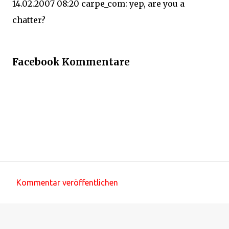
14.02.2007 08:20 carpe_com: yep, are you a
chatter?
Facebook Kommentare
Kommentar veröffentlichen
K
o
m