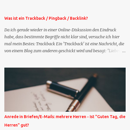
der normalen XING-Tipp-Mail entfernen, da ich sie so nur an einer
Stelle pflegen muss.
Was ist ein Trackback / Pingback / Backlink?
Da ich gerade wieder in einer Online-Diskussion den Eindruck
habe, dass bestimmte Begriffe nicht klar sind, versuche ich hier
mal mein Bestes: Trackback Ein 'Trackback' ist eine Nachricht, die
von einem Blog zum anderen geschickt wird und besagt: "Lieber
Blogeintrag, ich habe einen Kommentar zu dir geschrieben, aber
nicht bei dir in den Kommentaren sondern in meinem Blog. Bitte
vermerke das doch, damit deine Leser auch mal vorbeischauen,
was ich zu deinem Inhalt zu sagen hatte." Diese
Nachrichtenfunktion wird 'angestoßen' in dem 'mein' Blog an die
'TrackbackURL' des Anderen einen 'Ping' schickt, d.h. ein paar
Parameter übergibt (URL meines Eintrags, Kurzzitat meines
Beitrags). Praktisch muss man nichts Anderes tun, als die
TrackbackURL beim Schreiben meines Beitrags in ein bestimmtes
Anrede in Briefen/E-Mails: mehrere Herren - Ist "Guten Tag, die
Feld in meinem 'Blog-Redaktionssystem' einzufügen. Trackbacks
Herren" gut?
und TrackbackURLs sind heute recht selten. Das Trackback-