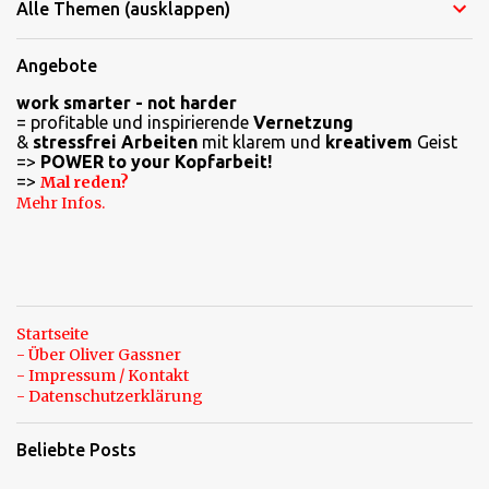
Alle Themen (ausklappen)
m
e
Angebote
n
work smarter - not harder
t
= profitable und inspirierende
Vernetzung
a
&
stressfrei Arbeiten
mit klarem und
kreativem
Geist
=>
POWER to your Kopfarbeit!
r
=>
Mal reden?
e
Mehr Infos.
Startseite
- Über Oliver Gassner
- Impressum / Kontakt
- Datenschutzerklärung
Beliebte Posts