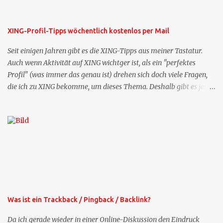
XING-Profil-Tipps wöchentlich kostenlos per Mail
Seit einigen Jahren gibt es die XING-Tipps aus meiner Tastatur.
Auch wenn Aktivität auf XING wichtger ist, als ein "perfektes
Profil" (was immer das genau ist) drehen sich doch viele Fragen,
die ich zu XING bekomme, um dieses Thema. Deshalb gibt es jetzt
die Profil-Fragen zu XING als eigene Mailsequenz: Jede Woche um
die selbe Zeit, zu der Sie die Mails das erste mal bestellt haben,
bekommen Sie kostenlos eine weitere Folge. Die Startsequenz ist 16
Mails lang, wird also etwa vier Monate vorhalten. Weitere
Mailangebote dieser Art sehen Sie auf meiner XING-Seite oder hier
oben rechts im Blog. Die Profilfragen werde ich mittelfristig aus
der normalen XING-Tipp-Mail entfernen, da ich sie so nur an einer
Stelle pflegen muss.
Was ist ein Trackback / Pingback / Backlink?
Da ich gerade wieder in einer Online-Diskussion den Eindruck