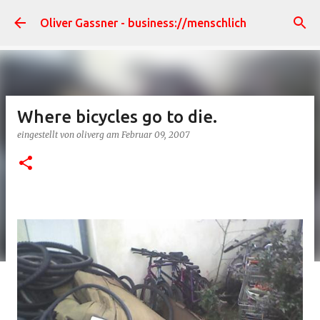
Direkt zum Hauptbereich
Oliver Gassner - business://menschlich
Where bicycles go to die.
eingestellt von
oliverg
am
Februar 09, 2007