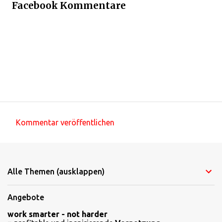
Facebook Kommentare
Kommentar veröffentlichen
K
o
m
Alle Themen (ausklappen)
m
e
Angebote
n
work smarter - not harder
t