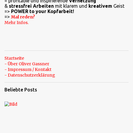
= profitable und inspirierende
Vernetzung
a
&
stressfrei Arbeiten
mit klarem und
kreativem
Geist
=>
POWER to your Kopfarbeit!
r
=>
Mal reden?
e
Mehr Infos.
Startseite
- Über Oliver Gassner
- Impressum / Kontakt
- Datenschutzerklärung
Beliebte Posts