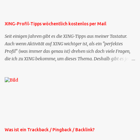
XING-Profil-Tipps wöchentlich kostenlos per Mail
Seit einigen Jahren gibt es die XING-Tipps aus meiner Tastatur.
Auch wenn Aktivität auf XING wichtger ist, als ein "perfektes
Profil" (was immer das genau ist) drehen sich doch viele Fragen,
die ich zu XING bekomme, um dieses Thema. Deshalb gibt es jetzt
die Profil-Fragen zu XING als eigene Mailsequenz: Jede Woche um
die selbe Zeit, zu der Sie die Mails das erste mal bestellt haben,
bekommen Sie kostenlos eine weitere Folge. Die Startsequenz ist 16
Mails lang, wird also etwa vier Monate vorhalten. Weitere
Mailangebote dieser Art sehen Sie auf meiner XING-Seite oder hier
oben rechts im Blog. Die Profilfragen werde ich mittelfristig aus
der normalen XING-Tipp-Mail entfernen, da ich sie so nur an einer
Stelle pflegen muss.
Was ist ein Trackback / Pingback / Backlink?