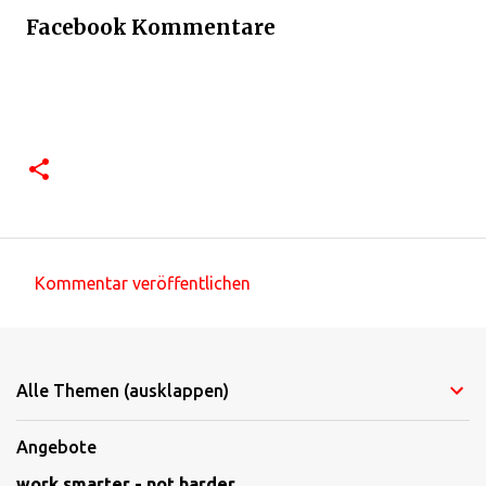
Facebook Kommentare
Kommentar veröffentlichen
K
o
m
Alle Themen (ausklappen)
m
e
Angebote
n
work smarter - not harder