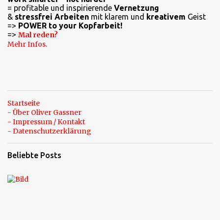
t
= profitable und inspirierende
Vernetzung
a
&
stressfrei Arbeiten
mit klarem und
kreativem
Geist
=>
POWER to your Kopfarbeit!
r
=>
Mal reden?
e
Mehr Infos.
Startseite
- Über Oliver Gassner
- Impressum / Kontakt
- Datenschutzerklärung
Beliebte Posts