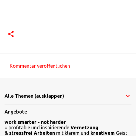
Kommentar veröffentlichen
K
o
m
Alle Themen (ausklappen)
m
e
Angebote
n
work smarter - not harder
t
= profitable und inspirierende
Vernetzung
a
&
stressfrei Arbeiten
mit klarem und
kreativem
Geist