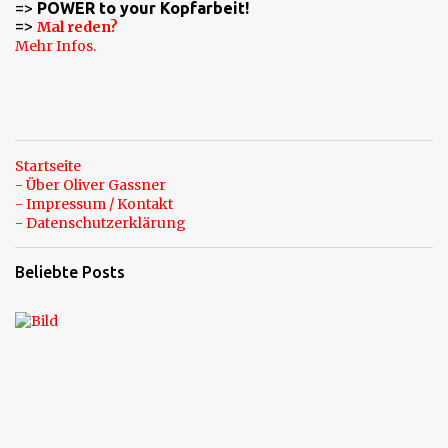
=>
POWER to your Kopfarbeit!
r
=>
Mal reden?
e
Mehr Infos.
Startseite
- Über Oliver Gassner
- Impressum / Kontakt
- Datenschutzerklärung
Beliebte Posts