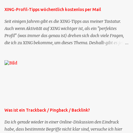
XING-Profil-Tipps wöchentlich kostenlos per Mail
Seit einigen Jahren gibt es die XING-Tipps aus meiner Tastatur.
Auch wenn Aktivität auf XING wichtger ist, als ein "perfektes
Profil" (was immer das genau ist) drehen sich doch viele Fragen,
die ich zu XING bekomme, um dieses Thema. Deshalb gibt es jetzt
die Profil-Fragen zu XING als eigene Mailsequenz: Jede Woche um
die selbe Zeit, zu der Sie die Mails das erste mal bestellt haben,
bekommen Sie kostenlos eine weitere Folge. Die Startsequenz ist 16
Mails lang, wird also etwa vier Monate vorhalten. Weitere
Mailangebote dieser Art sehen Sie auf meiner XING-Seite oder hier
oben rechts im Blog. Die Profilfragen werde ich mittelfristig aus
der normalen XING-Tipp-Mail entfernen, da ich sie so nur an einer
Stelle pflegen muss.
Was ist ein Trackback / Pingback / Backlink?
Da ich gerade wieder in einer Online-Diskussion den Eindruck
habe, dass bestimmte Begriffe nicht klar sind, versuche ich hier