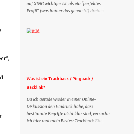
auf XING wichtger ist, als ein "perfektes
Profil" (was immer das genau ist) drehen
sich doch viele Fragen, die ich zu XING
bekomme, um dieses Thema. Deshalb gibt
n
es jetzt die Profil-Fragen zu XING als eigene
Mailsequenz: Jede Woche um die selbe Zeit,
zu der Sie die Mails das erste mal bestellt
haben, bekommen Sie kostenlos eine
er",
weitere Folge. Die Startsequenz ist 16 Mails
lang, wird also etwa vier Monate vorhalten.
Weitere Mailangebote dieser Art sehen Sie
nd
Was ist ein Trackback / Pingback /
auf meiner XING-Seite oder hier oben rechts
Backlink?
im Blog. Die Profilfragen werde ich
mittelfristig aus der normalen XING-Tipp-
Da ich gerade wieder in einer Online-
Mail entfernen, da ich sie so nur an einer
Diskussion den Eindruck habe, dass
Stelle pflegen muss.
bestimmte Begriffe nicht klar sind, versuche
r
ich hier mal mein Bestes: Trackback Ein
'Trackback' ist eine Nachricht, die von einem