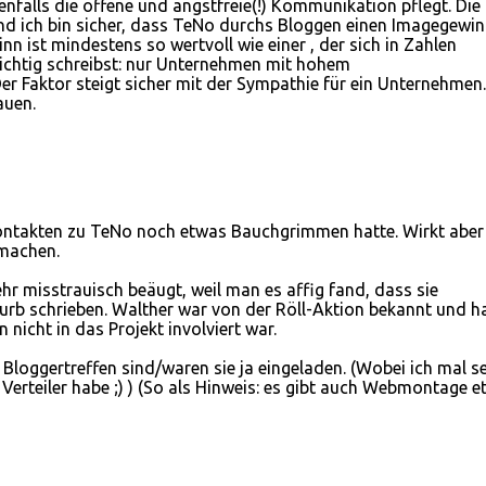
falls die offene und angstfreie(!) Kommunikation pflegt. Die
d ich bin sicher, dass TeNo durchs Bloggen einen Imagegewin
n ist mindestens so wertvoll wie einer , der sich in Zahlen
richtig schreibst: nur Unternehmen mit hohem
r Faktor steigt sicher mit der Sympathie für ein Unternehmen
auen.
 Kontakten zu TeNo noch etwas Bauchgrimmen hatte. Wirkt aber
 machen.
hr misstrauisch beäugt, weil man es affig fand, dass sie
lurb schrieben. Walther war von der Röll-Aktion bekannt und h
 nicht in das Projekt involviert war.
Bloggertreffen sind/waren sie ja eingeladen. (Wobei ich mal s
erteiler habe ;) ) (So als Hinweis: es gibt auch Webmontage et