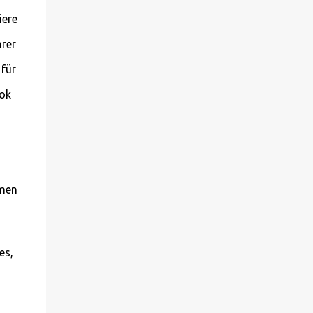
iere
arer
 für
 ok
rmen
es,