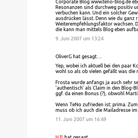
Corporate Blog www.teno-blog.de eben
m
Resonanzen sind durchweg positiv un
m
verbuchen kann. Und ein solcher Gewin
ausdrücken lässt. Denn wie du ganz 
e
Weiterempfehlungsfaktor wachsen. De
n
die kann man mittels Blog eben aufb
t
9. Juni 2007 um 13:24
a
r
OliverG hat gesagt…
e
Yep, wobei ich aktuell bei den paar
wohl so als ob vielen gefällt was die
Frosta wurde anfangs ja auch sehr se
'authentisch' als Claim in den Blog-B
ggf. da einen Bonus (?), obwohl Martin
Wenn TeNo zufrieden ist: prima. Zum 
muss ob ich auch die Mailadresse im V
11. Juni 2007 um 16:49
H.P.
hat gesagt…