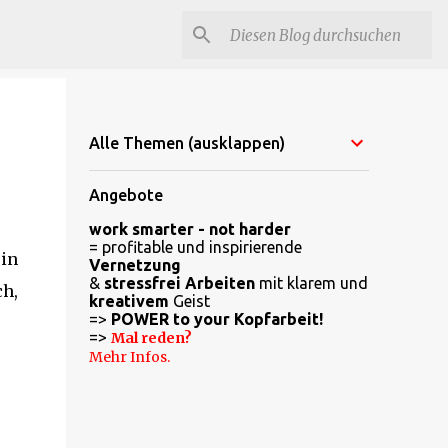
Alle Themen (ausklappen)
Angebote
work smarter - not harder
= profitable und inspirierende
 in
Vernetzung
&
stressfrei Arbeiten
mit klarem und
ch,
kreativem
Geist
=>
POWER to your Kopfarbeit!
=>
Mal reden?
Mehr Infos.