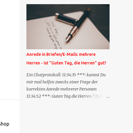
Blog zum anderen geschickt wird und
besagt: "Lieber Blogeintrag, ich habe einen
Kommentar zu dir geschrieben, aber nicht
bei dir in den Kommentaren sondern in
meinem Blog. Bitte vermerke das doch,
damit deine Leser auch mal vorbeischauen,
was ich zu deinem Inhalt zu sagen hatte."
Diese Nachrichtenfunktion wird
Anrede in Briefen/E-Mails: mehrere
'angestoßen' in dem 'mein' Blog an die
Herren - Ist "Guten Tag, die Herren" gut?
'TrackbackURL' des Anderen einen 'Ping'
schickt, d.h. ein paar Parameter übergibt
Ein Chatprotokoll: 11:34:35 ***: kannst Du
(URL meines Eintrags, Kurzzitat meines
mir mal helfen zwecks einer Frage der
Beitrags). Praktisch muss man nichts
korrekten Anrede mehrerer Personen
Anderes tun, als die TrackbackURL beim
11:34:52 ***: Guten Tag die Herren ? 11:35:07
Schreiben meines Beitrags in ein bestimmtes
***: Sehr geehrte Herren, 11:35:26 ***: Sehr
Feld in meinem 'Blog-Redaktionssystem'
geehrter Herr X, Herr Y, Herr Z, ? 11:37:38
einzufügen. Trackbacks und TrackbackURLs
OliverG: hm 11:37:49 OliverG: Im Brief?
sind heute recht selten. Das Trackback-
-Shop
11:37:51 ***: ah, guten Morgen 11:37:56 ***:
Verfahren wurde wei...
ja, Email 11:38:19 ***: ist nicht 150% formal