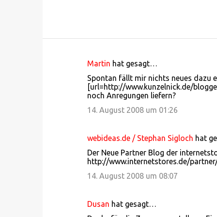
Martin
hat gesagt…
K
Spontan fällt mir nichts neues dazu ei
o
[url=http://www.kunzelnick.de/blogge
noch Anregungen liefern?
m
m
14. August 2008 um 01:26
e
n
webideas.de / Stephan Sigloch
hat g
t
Der Neue Partner Blog der internetst
http://www.internetstores.de/partner
a
14. August 2008 um 08:07
r
e
Dusan
hat gesagt…