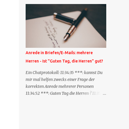
Blog zum anderen geschickt wird und
besagt: "Lieber Blogeintrag, ich habe einen
Kommentar zu dir geschrieben, aber nicht
bei dir in den Kommentaren sondern in
meinem Blog. Bitte vermerke das doch,
damit deine Leser auch mal vorbeischauen,
was ich zu deinem Inhalt zu sagen hatte."
Diese Nachrichtenfunktion wird
Anrede in Briefen/E-Mails: mehrere
'angestoßen' in dem 'mein' Blog an die
Herren - Ist "Guten Tag, die Herren" gut?
'TrackbackURL' des Anderen einen 'Ping'
schickt, d.h. ein paar Parameter übergibt
Ein Chatprotokoll: 11:34:35 ***: kannst Du
(URL meines Eintrags, Kurzzitat meines
mir mal helfen zwecks einer Frage der
Beitrags). Praktisch muss man nichts
korrekten Anrede mehrerer Personen
Anderes tun, als die TrackbackURL beim
11:34:52 ***: Guten Tag die Herren ? 11:35:07
Schreiben meines Beitrags in ein bestimmtes
***: Sehr geehrte Herren, 11:35:26 ***: Sehr
Feld in meinem 'Blog-Redaktionssystem'
geehrter Herr X, Herr Y, Herr Z, ? 11:37:38
einzufügen. Trackbacks und TrackbackURLs
OliverG: hm 11:37:49 OliverG: Im Brief?
sind heute recht selten. Das Trackback-
11:37:51 ***: ah, guten Morgen 11:37:56 ***:
Verfahren wurde wei...
ja, Email 11:38:19 ***: ist nicht 150% formal