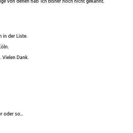
ge von denen hab' ich bisher noch nicht gekannt.
 in der Liste.
öln.
 Vielen Dank.
r oder so...