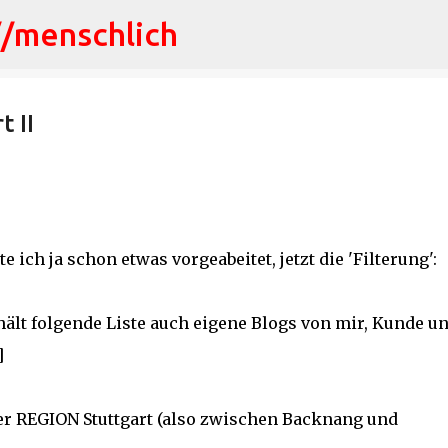
//menschlich
Direkt zum Hauptbereich
 II
te ich ja schon etwas vorgeabeitet, jetzt die 'Filterung':
hält folgende Liste auch eigene Blogs von mir, Kunde u
]
der REGION Stuttgart (also zwischen Backnang und