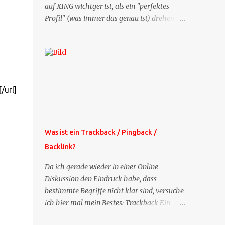
auf XING wichtger ist, als ein "perfektes
Profil" (was immer das genau ist) drehen
sich doch viele Fragen, die ich zu XING
bekomme, um dieses Thema. Deshalb gibt
es jetzt die Profil-Fragen zu XING als eigene
Mailsequenz: Jede Woche um die selbe Zeit,
zu der Sie die Mails das erste mal bestellt
/url]
haben, bekommen Sie kostenlos eine
weitere Folge. Die Startsequenz ist 16 Mails
lang, wird also etwa vier Monate vorhalten.
Weitere Mailangebote dieser Art sehen Sie
Was ist ein Trackback / Pingback /
auf meiner XING-Seite oder hier oben rechts
Backlink?
im Blog. Die Profilfragen werde ich
mittelfristig aus der normalen XING-Tipp-
Da ich gerade wieder in einer Online-
Mail entfernen, da ich sie so nur an einer
Diskussion den Eindruck habe, dass
Stelle pflegen muss.
bestimmte Begriffe nicht klar sind, versuche
ich hier mal mein Bestes: Trackback Ein
'Trackback' ist eine Nachricht, die von einem