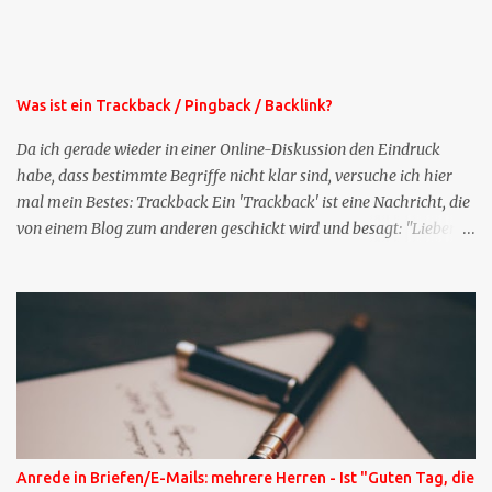
oben rechts im Blog. Die Profilfragen werde ich mittelfristig aus
der normalen XING-Tipp-Mail entfernen, da ich sie so nur an einer
Stelle pflegen muss.
Was ist ein Trackback / Pingback / Backlink?
Da ich gerade wieder in einer Online-Diskussion den Eindruck
habe, dass bestimmte Begriffe nicht klar sind, versuche ich hier
mal mein Bestes: Trackback Ein 'Trackback' ist eine Nachricht, die
von einem Blog zum anderen geschickt wird und besagt: "Lieber
Blogeintrag, ich habe einen Kommentar zu dir geschrieben, aber
nicht bei dir in den Kommentaren sondern in meinem Blog. Bitte
vermerke das doch, damit deine Leser auch mal vorbeischauen,
was ich zu deinem Inhalt zu sagen hatte." Diese
Nachrichtenfunktion wird 'angestoßen' in dem 'mein' Blog an die
'TrackbackURL' des Anderen einen 'Ping' schickt, d.h. ein paar
Parameter übergibt (URL meines Eintrags, Kurzzitat meines
Beitrags). Praktisch muss man nichts Anderes tun, als die
TrackbackURL beim Schreiben meines Beitrags in ein bestimmtes
Anrede in Briefen/E-Mails: mehrere Herren - Ist "Guten Tag, die