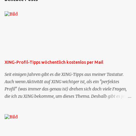
XING-Profil-Tipps wöchentlich kostenlos per Mail
Seit einigen Jahren gibt es die XING-Tipps aus meiner Tastatur.
Auch wenn Aktivität auf XING wichtger ist, als ein "perfektes
Profil" (was immer das genau ist) drehen sich doch viele Fragen,
die ich zu XING bekomme, um dieses Thema. Deshalb gibt es jetzt
die Profil-Fragen zu XING als eigene Mailsequenz: Jede Woche um
die selbe Zeit, zu der Sie die Mails das erste mal bestellt haben,
bekommen Sie kostenlos eine weitere Folge. Die Startsequenz ist 16
Mails lang, wird also etwa vier Monate vorhalten. Weitere
Mailangebote dieser Art sehen Sie auf meiner XING-Seite oder hier