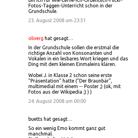
bin ich für Wie-Lerne-Ich-Ordentlich-Flickr-
m
Fotos-Taggen-Unterricht schon in der
Grundschule.
e
23. August 2008 um 23:51
n
t
a
oliverg
hat gesagt…
r
In der Grundschule sollen die erstmal die
richtige Anzahl von Konsonanten und
e
Vokalen in ein lesbares Wort kriegen und das
Ding mit dem kleinen Einmaleins klären.
Wobei J. in Klasse 2 schon seine erste
"Präsentation" hatte ("Der Braunbär",
multimedial mit einem -- Poster ;) (ok, mit
Fotos aus der Wikipedia ;) ) )
24. August 2008 um 00:00
buetts hat gesagt…
So ein wenig Emo kommt ganz gut
manchmal.