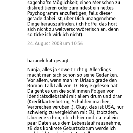
sagenhafte Möglichkeit, einen Menschen zu
diskreditieren oder zumindest ein nettes
Psychogramm anzufertigen, falls dieser
gerade dabei ist, über Dich unangenehme
Dinge herauszufinden. (ich hoffe, das hört
sich nicht zu weltverschwörerisch an, denn
so ticke ich wirklich nicht).
24. August 2008 um 10:56
baranek hat gesagt…
Nunja, alles ja soweit richtig. Allerdings
macht man sich schon so seine Gedanken.
Vor allem, wenn man im Urlaub grade den
Roman TalkTalk von TC Boyle gelesen hat.
Da geht es um die schlimmen Folgen von
Identitätsdiebstahl mit allem drum und dran
(Kreditkartenbetrug, Schulden machen,
Verbrechen verüben...). Okay, das ist USA, nur
schwierig zu vergleichen mit EU, trotzdem.
Überlege schon, ob ich hier und da mal ein
paar Daten aus dem Lebenslauf rausnehme,
zB das konkrete Geburtsdatum werde ich