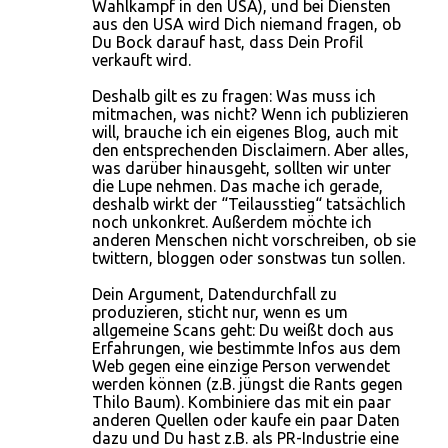
Wahlkampf in den USA), und bei Diensten
aus den USA wird Dich niemand fragen, ob
Du Bock darauf hast, dass Dein Profil
verkauft wird.
Deshalb gilt es zu fragen: Was muss ich
mitmachen, was nicht? Wenn ich publizieren
will, brauche ich ein eigenes Blog, auch mit
den entsprechenden Disclaimern. Aber alles,
was darüber hinausgeht, sollten wir unter
die Lupe nehmen. Das mache ich gerade,
deshalb wirkt der “Teilausstieg“ tatsächlich
noch unkonkret. Außerdem möchte ich
anderen Menschen nicht vorschreiben, ob sie
twittern, bloggen oder sonstwas tun sollen.
Dein Argument, Datendurchfall zu
produzieren, sticht nur, wenn es um
allgemeine Scans geht: Du weißt doch aus
Erfahrungen, wie bestimmte Infos aus dem
Web gegen eine einzige Person verwendet
werden können (z.B. jüngst die Rants gegen
Thilo Baum). Kombiniere das mit ein paar
anderen Quellen oder kaufe ein paar Daten
dazu und Du hast z.B. als PR-Industrie eine