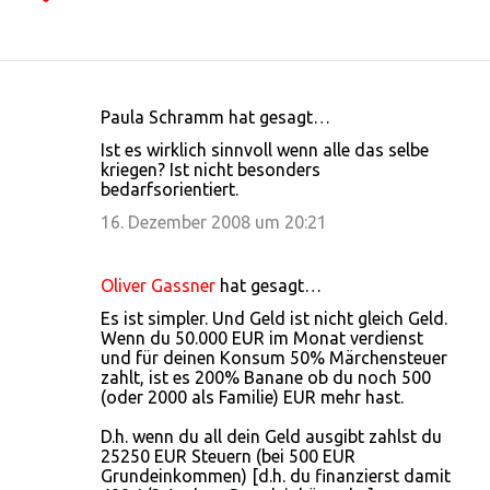
Paula Schramm hat gesagt…
K
Ist es wirklich sinnvoll wenn alle das selbe
o
kriegen? Ist nicht besonders
bedarfsorientiert.
m
m
16. Dezember 2008 um 20:21
e
n
Oliver Gassner
hat gesagt…
t
Es ist simpler. Und Geld ist nicht gleich Geld.
Wenn du 50.000 EUR im Monat verdienst
a
und für deinen Konsum 50% Märchensteuer
r
zahlt, ist es 200% Banane ob du noch 500
(oder 2000 als Familie) EUR mehr hast.
e
D.h. wenn du all dein Geld ausgibt zahlst du
25250 EUR Steuern (bei 500 EUR
Grundeinkommen) [d.h. du finanzierst damit