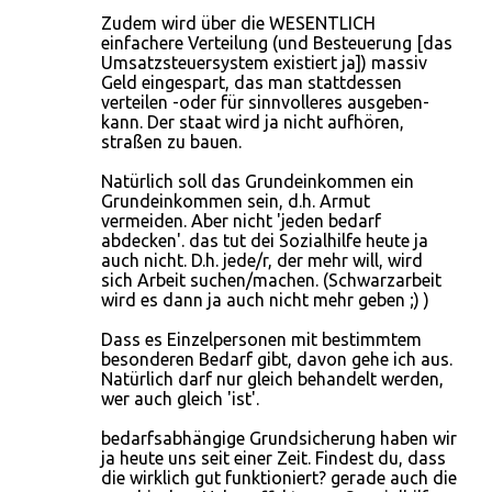
Zudem wird über die WESENTLICH
einfachere Verteilung (und Besteuerung [das
Umsatzsteuersystem existiert ja]) massiv
Geld eingespart, das man stattdessen
verteilen -oder für sinnvolleres ausgeben-
kann. Der staat wird ja nicht aufhören,
straßen zu bauen.
Natürlich soll das Grundeinkommen ein
Grundeinkommen sein, d.h. Armut
vermeiden. Aber nicht 'jeden bedarf
abdecken'. das tut dei Sozialhilfe heute ja
auch nicht. D.h. jede/r, der mehr will, wird
sich Arbeit suchen/machen. (Schwarzarbeit
wird es dann ja auch nicht mehr geben ;) )
Dass es Einzelpersonen mit bestimmtem
besonderen Bedarf gibt, davon gehe ich aus.
Natürlich darf nur gleich behandelt werden,
wer auch gleich 'ist'.
bedarfsabhängige Grundsicherung haben wir
ja heute uns seit einer Zeit. Findest du, dass
die wirklich gut funktioniert? gerade auch die