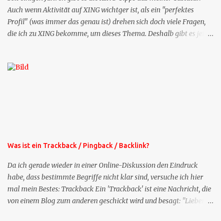
Auch wenn Aktivität auf XING wichtger ist, als ein "perfektes
Profil" (was immer das genau ist) drehen sich doch viele Fragen,
die ich zu XING bekomme, um dieses Thema. Deshalb gibt es jetzt
die Profil-Fragen zu XING als eigene Mailsequenz: Jede Woche um
die selbe Zeit, zu der Sie die Mails das erste mal bestellt haben,
bekommen Sie kostenlos eine weitere Folge. Die Startsequenz ist 16
Mails lang, wird also etwa vier Monate vorhalten. Weitere
Mailangebote dieser Art sehen Sie auf meiner XING-Seite oder hier
oben rechts im Blog. Die Profilfragen werde ich mittelfristig aus
der normalen XING-Tipp-Mail entfernen, da ich sie so nur an einer
Stelle pflegen muss.
Was ist ein Trackback / Pingback / Backlink?
Da ich gerade wieder in einer Online-Diskussion den Eindruck
habe, dass bestimmte Begriffe nicht klar sind, versuche ich hier
mal mein Bestes: Trackback Ein 'Trackback' ist eine Nachricht, die
von einem Blog zum anderen geschickt wird und besagt: "Lieber
Blogeintrag, ich habe einen Kommentar zu dir geschrieben, aber