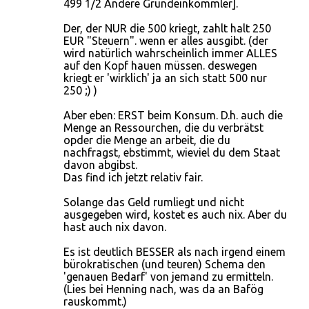
499 1/2 Andere Grundeinkömmler].
Der, der NUR die 500 kriegt, zahlt halt 250
EUR "Steuern". wenn er alles ausgibt. (der
wird natürlich wahrscheinlich immer ALLES
auf den Kopf hauen müssen. deswegen
kriegt er 'wirklich' ja an sich statt 500 nur
250 ;) )
Aber eben: ERST beim Konsum. D.h. auch die
Menge an Ressourchen, die du verbrätst
opder die Menge an arbeit, die du
nachfragst, ebstimmt, wieviel du dem Staat
davon abgibst.
Das find ich jetzt relativ fair.
Solange das Geld rumliegt und nicht
ausgegeben wird, kostet es auch nix. Aber du
hast auch nix davon.
Es ist deutlich BESSER als nach irgend einem
bürokratischen (und teuren) Schema den
'genauen Bedarf' von jemand zu ermitteln.
(Lies bei Henning nach, was da an Bafög
rauskommt.)