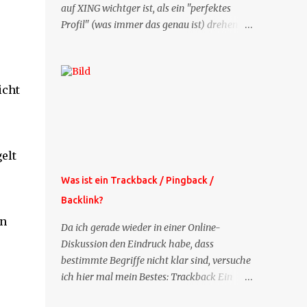
auf XING wichtger ist, als ein "perfektes
Profil" (was immer das genau ist) drehen
sich doch viele Fragen, die ich zu XING
bekomme, um dieses Thema. Deshalb gibt
es jetzt die Profil-Fragen zu XING als eigene
icht
Mailsequenz: Jede Woche um die selbe Zeit,
zu der Sie die Mails das erste mal bestellt
haben, bekommen Sie kostenlos eine
weitere Folge. Die Startsequenz ist 16 Mails
elt
lang, wird also etwa vier Monate vorhalten.
Weitere Mailangebote dieser Art sehen Sie
Was ist ein Trackback / Pingback /
auf meiner XING-Seite oder hier oben rechts
Backlink?
im Blog. Die Profilfragen werde ich
on
mittelfristig aus der normalen XING-Tipp-
Da ich gerade wieder in einer Online-
Mail entfernen, da ich sie so nur an einer
Diskussion den Eindruck habe, dass
Stelle pflegen muss.
bestimmte Begriffe nicht klar sind, versuche
ich hier mal mein Bestes: Trackback Ein
'Trackback' ist eine Nachricht, die von einem