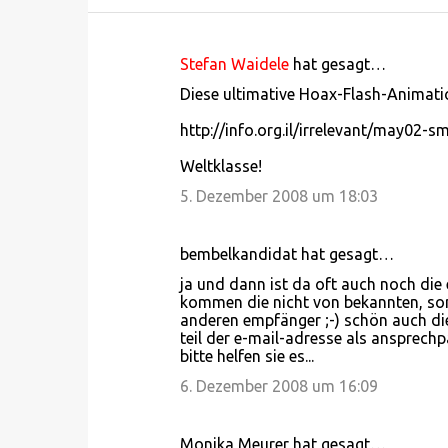
Stefan Waidele
hat gesagt…
K
Diese ultimative Hoax-Flash-Animati
o
http://info.org.il/irrelevant/may02-
m
m
Weltklasse!
e
5. Dezember 2008 um 18:03
n
t
bembelkandidat hat gesagt…
a
ja und dann ist da oft auch noch die
r
kommen die nicht von bekannten, son
anderen empfänger ;-) schön auch die
e
teil der e-mail-adresse als ansprech
bitte helfen sie es...
6. Dezember 2008 um 16:09
Monika Meurer hat gesagt…