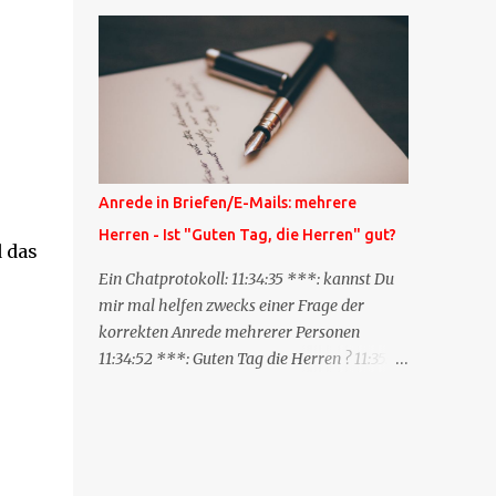
Blog zum anderen geschickt wird und
besagt: "Lieber Blogeintrag, ich habe einen
Kommentar zu dir geschrieben, aber nicht
bei dir in den Kommentaren sondern in
meinem Blog. Bitte vermerke das doch,
damit deine Leser auch mal vorbeischauen,
was ich zu deinem Inhalt zu sagen hatte."
Diese Nachrichtenfunktion wird
Anrede in Briefen/E-Mails: mehrere
'angestoßen' in dem 'mein' Blog an die
Herren - Ist "Guten Tag, die Herren" gut?
'TrackbackURL' des Anderen einen 'Ping'
d das
schickt, d.h. ein paar Parameter übergibt
Ein Chatprotokoll: 11:34:35 ***: kannst Du
(URL meines Eintrags, Kurzzitat meines
mir mal helfen zwecks einer Frage der
Beitrags). Praktisch muss man nichts
korrekten Anrede mehrerer Personen
Anderes tun, als die TrackbackURL beim
11:34:52 ***: Guten Tag die Herren ? 11:35:07
Schreiben meines Beitrags in ein bestimmtes
***: Sehr geehrte Herren, 11:35:26 ***: Sehr
Feld in meinem 'Blog-Redaktionssystem'
geehrter Herr X, Herr Y, Herr Z, ? 11:37:38
einzufügen. Trackbacks und TrackbackURLs
OliverG: hm 11:37:49 OliverG: Im Brief?
sind heute recht selten. Das Trackback-
11:37:51 ***: ah, guten Morgen 11:37:56 ***:
Verfahren wurde wei...
ja, Email 11:38:19 ***: ist nicht 150% formal