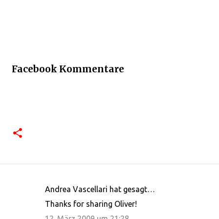
Facebook Kommentare
Andrea Vascellari hat gesagt…
K
Thanks for sharing Oliver!
o
12. März 2009 um 21:28