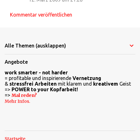
m
m
Kommentar veröffentlichen
e
n
t
Alle Themen (ausklappen)
a
r
Angebote
e
work smarter - not harder
= profitable und inspirierende
Vernetzung
&
stressfrei Arbeiten
mit klarem und
kreativem
Geist
=>
POWER to your Kopfarbeit!
=>
Mal reden?
Mehr Infos.
Startseite