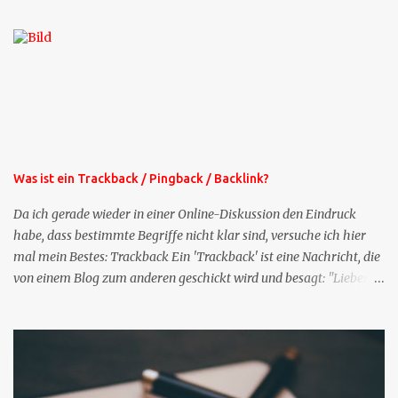
die selbe Zeit, zu der Sie die Mails das erste mal bestellt haben,
bekommen Sie kostenlos eine weitere Folge. Die Startsequenz ist 16
Mails lang, wird also etwa vier Monate vorhalten. Weitere
Mailangebote dieser Art sehen Sie auf meiner XING-Seite oder hier
oben rechts im Blog. Die Profilfragen werde ich mittelfristig aus
der normalen XING-Tipp-Mail entfernen, da ich sie so nur an einer
Stelle pflegen muss.
Was ist ein Trackback / Pingback / Backlink?
Da ich gerade wieder in einer Online-Diskussion den Eindruck
habe, dass bestimmte Begriffe nicht klar sind, versuche ich hier
mal mein Bestes: Trackback Ein 'Trackback' ist eine Nachricht, die
von einem Blog zum anderen geschickt wird und besagt: "Lieber
Blogeintrag, ich habe einen Kommentar zu dir geschrieben, aber
nicht bei dir in den Kommentaren sondern in meinem Blog. Bitte
vermerke das doch, damit deine Leser auch mal vorbeischauen,
was ich zu deinem Inhalt zu sagen hatte." Diese
Nachrichtenfunktion wird 'angestoßen' in dem 'mein' Blog an die