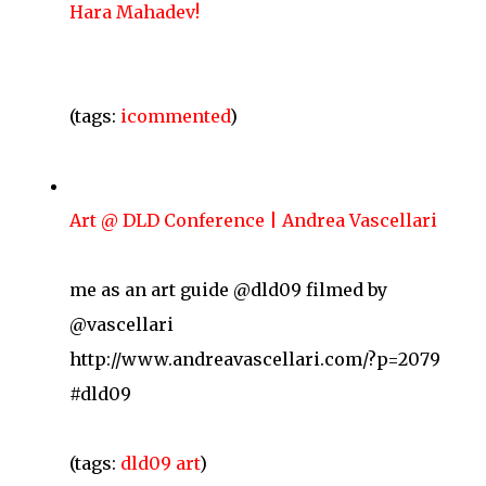
Hara Mahadev!
(tags:
icommented
)
Art @ DLD Conference | Andrea Vascellari
me as an art guide @dld09 filmed by
@vascellari
http://www.andreavascellari.com/?p=2079
#dld09
(tags:
dld09
art
)