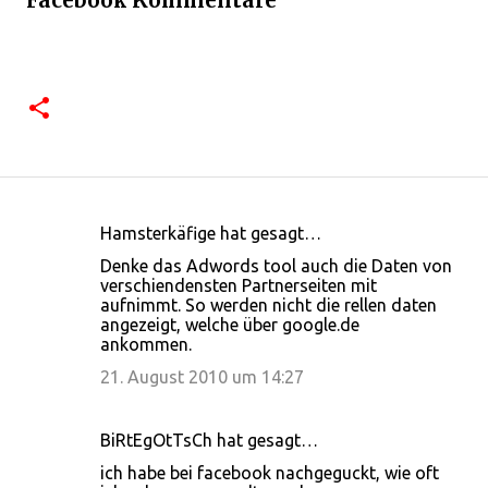
Facebook Kommentare
Hamsterkäfige hat gesagt…
K
Denke das Adwords tool auch die Daten von
o
verschiendensten Partnerseiten mit
aufnimmt. So werden nicht die rellen daten
m
angezeigt, welche über google.de
m
ankommen.
e
21. August 2010 um 14:27
n
t
BiRtEgOtTsCh hat gesagt…
a
ich habe bei facebook nachgeguckt, wie oft