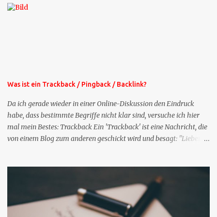
bekommen Sie kostenlos eine weitere Folge. Die Startsequenz ist 16
Mails lang, wird also etwa vier Monate vorhalten. Weitere
Mailangebote dieser Art sehen Sie auf meiner XING-Seite oder hier
oben rechts im Blog. Die Profilfragen werde ich mittelfristig aus
der normalen XING-Tipp-Mail entfernen, da ich sie so nur an einer
Stelle pflegen muss.
Was ist ein Trackback / Pingback / Backlink?
Da ich gerade wieder in einer Online-Diskussion den Eindruck
habe, dass bestimmte Begriffe nicht klar sind, versuche ich hier
mal mein Bestes: Trackback Ein 'Trackback' ist eine Nachricht, die
von einem Blog zum anderen geschickt wird und besagt: "Lieber
Blogeintrag, ich habe einen Kommentar zu dir geschrieben, aber
nicht bei dir in den Kommentaren sondern in meinem Blog. Bitte
vermerke das doch, damit deine Leser auch mal vorbeischauen,
was ich zu deinem Inhalt zu sagen hatte." Diese
Nachrichtenfunktion wird 'angestoßen' in dem 'mein' Blog an die
'TrackbackURL' des Anderen einen 'Ping' schickt, d.h. ein paar