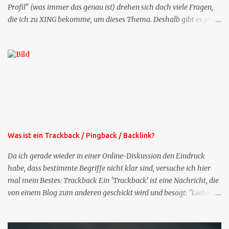
Profil" (was immer das genau ist) drehen sich doch viele Fragen,
die ich zu XING bekomme, um dieses Thema. Deshalb gibt es jetzt
die Profil-Fragen zu XING als eigene Mailsequenz: Jede Woche um
die selbe Zeit, zu der Sie die Mails das erste mal bestellt haben,
bekommen Sie kostenlos eine weitere Folge. Die Startsequenz ist 16
Mails lang, wird also etwa vier Monate vorhalten. Weitere
Mailangebote dieser Art sehen Sie auf meiner XING-Seite oder hier
oben rechts im Blog. Die Profilfragen werde ich mittelfristig aus
der normalen XING-Tipp-Mail entfernen, da ich sie so nur an einer
Stelle pflegen muss.
Was ist ein Trackback / Pingback / Backlink?
Da ich gerade wieder in einer Online-Diskussion den Eindruck
habe, dass bestimmte Begriffe nicht klar sind, versuche ich hier
mal mein Bestes: Trackback Ein 'Trackback' ist eine Nachricht, die
von einem Blog zum anderen geschickt wird und besagt: "Lieber
Blogeintrag, ich habe einen Kommentar zu dir geschrieben, aber
nicht bei dir in den Kommentaren sondern in meinem Blog. Bitte