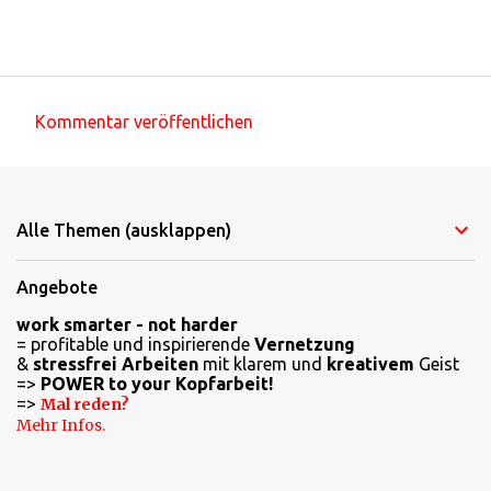
Kommentar veröffentlichen
K
o
m
Alle Themen (ausklappen)
m
e
Angebote
n
work smarter - not harder
t
= profitable und inspirierende
Vernetzung
a
&
stressfrei Arbeiten
mit klarem und
kreativem
Geist
=>
POWER to your Kopfarbeit!
r
=>
Mal reden?
e
Mehr Infos.