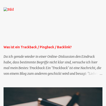
die selbe Zeit, zu der Sie die Mails das erste mal bestellt haben,
bekommen Sie kostenlos eine weitere Folge. Die Startsequenz ist 16
Mails lang, wird also etwa vier Monate vorhalten. Weitere
Mailangebote dieser Art sehen Sie auf meiner XING-Seite oder hier
oben rechts im Blog. Die Profilfragen werde ich mittelfristig aus
der normalen XING-Tipp-Mail entfernen, da ich sie so nur an einer
Stelle pflegen muss.
Was ist ein Trackback / Pingback / Backlink?
Da ich gerade wieder in einer Online-Diskussion den Eindruck
habe, dass bestimmte Begriffe nicht klar sind, versuche ich hier
mal mein Bestes: Trackback Ein 'Trackback' ist eine Nachricht, die
von einem Blog zum anderen geschickt wird und besagt: "Lieber
Blogeintrag, ich habe einen Kommentar zu dir geschrieben, aber
nicht bei dir in den Kommentaren sondern in meinem Blog. Bitte
vermerke das doch, damit deine Leser auch mal vorbeischauen,
was ich zu deinem Inhalt zu sagen hatte." Diese
Nachrichtenfunktion wird 'angestoßen' in dem 'mein' Blog an die