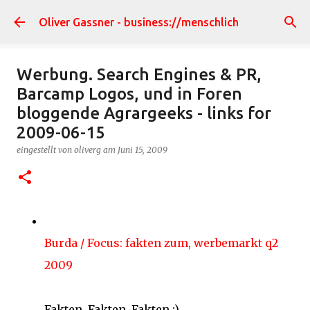
Direkt zum Hauptbereich
Oliver Gassner - business://menschlich
Werbung. Search Engines & PR,
Barcamp Logos, und in Foren
bloggende Agrargeeks - links for
2009-06-15
eingestellt von
oliverg
am
Juni 15, 2009
Burda / Focus: fakten zum, werbemarkt q2
2009
Fakten, Fakten, Fakten ;)