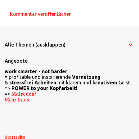
Kommentar veröffentlichen
K
o
m
Alle Themen (ausklappen)
m
e
Angebote
n
work smarter - not harder
t
= profitable und inspirierende
Vernetzung
a
&
stressfrei Arbeiten
mit klarem und
kreativem
Geist
=>
POWER to your Kopfarbeit!
r
=>
Mal reden?
e
Mehr Infos.
Startseite