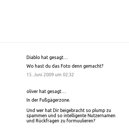
Diablo hat gesagt…
K
Wo hast du das Foto denn gemacht?
o
15. Juni 2009 um 02:32
m
m
oliver hat gesagt…
e
In der Fußgägerzone.
n
t
Und wer hat Dir beigebracht so plump zu
spammen und so intelligente Nutzernamen
a
und Rückfragen zu formuulieren?
r