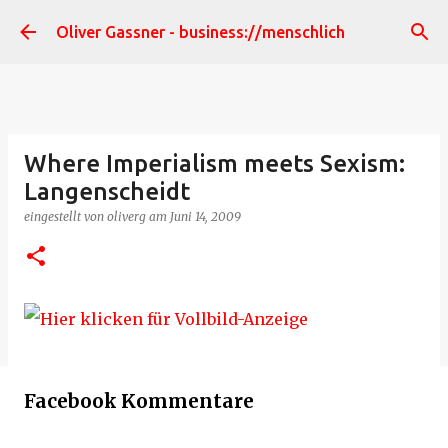
Direkt zum Hauptbereich
Oliver Gassner - business://menschlich
Where Imperialism meets Sexism:
Langenscheidt
eingestellt von
oliverg
am
Juni 14, 2009
Facebook Kommentare