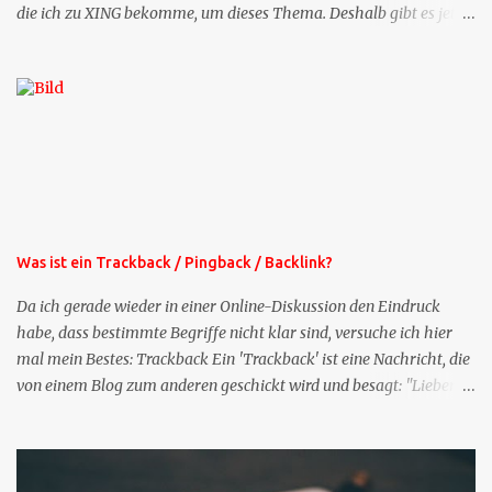
die ich zu XING bekomme, um dieses Thema. Deshalb gibt es jetzt
die Profil-Fragen zu XING als eigene Mailsequenz: Jede Woche um
die selbe Zeit, zu der Sie die Mails das erste mal bestellt haben,
bekommen Sie kostenlos eine weitere Folge. Die Startsequenz ist 16
Mails lang, wird also etwa vier Monate vorhalten. Weitere
Mailangebote dieser Art sehen Sie auf meiner XING-Seite oder hier
oben rechts im Blog. Die Profilfragen werde ich mittelfristig aus
der normalen XING-Tipp-Mail entfernen, da ich sie so nur an einer
Stelle pflegen muss.
Was ist ein Trackback / Pingback / Backlink?
Da ich gerade wieder in einer Online-Diskussion den Eindruck
habe, dass bestimmte Begriffe nicht klar sind, versuche ich hier
mal mein Bestes: Trackback Ein 'Trackback' ist eine Nachricht, die
von einem Blog zum anderen geschickt wird und besagt: "Lieber
Blogeintrag, ich habe einen Kommentar zu dir geschrieben, aber
nicht bei dir in den Kommentaren sondern in meinem Blog. Bitte
vermerke das doch, damit deine Leser auch mal vorbeischauen,
was ich zu deinem Inhalt zu sagen hatte." Diese