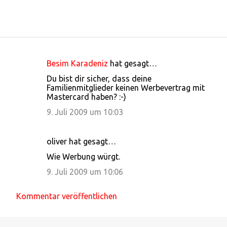
Besim Karadeniz
hat gesagt…
K
Du bist dir sicher, dass deine
o
Familienmitglieder keinen Werbevertrag mit
Mastercard haben? :-)
m
m
9. Juli 2009 um 10:03
e
n
oliver hat gesagt…
t
Wie Werbung würgt.
a
9. Juli 2009 um 10:06
r
Kommentar veröffentlichen
e