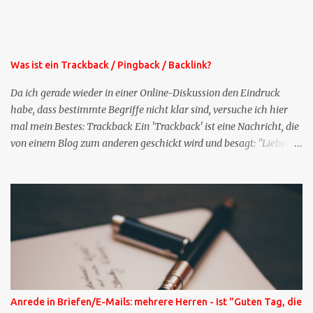
oben rechts im Blog. Die Profilfragen werde ich mittelfristig aus
der normalen XING-Tipp-Mail entfernen, da ich sie so nur an einer
Stelle pflegen muss.
Was ist ein Trackback / Pingback / Backlink?
Da ich gerade wieder in einer Online-Diskussion den Eindruck
habe, dass bestimmte Begriffe nicht klar sind, versuche ich hier
mal mein Bestes: Trackback Ein 'Trackback' ist eine Nachricht, die
von einem Blog zum anderen geschickt wird und besagt: "Lieber
Blogeintrag, ich habe einen Kommentar zu dir geschrieben, aber
nicht bei dir in den Kommentaren sondern in meinem Blog. Bitte
vermerke das doch, damit deine Leser auch mal vorbeischauen,
was ich zu deinem Inhalt zu sagen hatte." Diese
Nachrichtenfunktion wird 'angestoßen' in dem 'mein' Blog an die
'TrackbackURL' des Anderen einen 'Ping' schickt, d.h. ein paar
Parameter übergibt (URL meines Eintrags, Kurzzitat meines
Beitrags). Praktisch muss man nichts Anderes tun, als die
TrackbackURL beim Schreiben meines Beitrags in ein bestimmtes
Anrede in Briefen/E-Mails: mehrere Herren - Ist "Guten Tag, die
Feld in meinem 'Blog-Redaktionssystem' einzufügen. Trackbacks