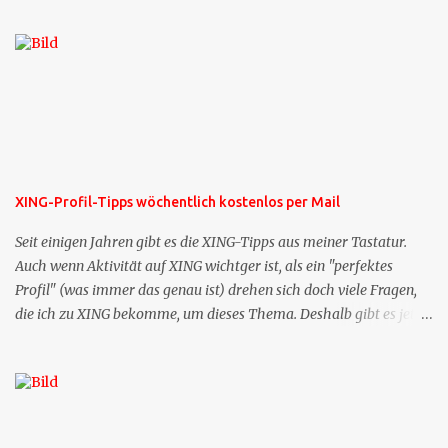
XING-Profil-Tipps wöchentlich kostenlos per Mail
Seit einigen Jahren gibt es die XING-Tipps aus meiner Tastatur.
Auch wenn Aktivität auf XING wichtger ist, als ein "perfektes
Profil" (was immer das genau ist) drehen sich doch viele Fragen,
die ich zu XING bekomme, um dieses Thema. Deshalb gibt es jetzt
die Profil-Fragen zu XING als eigene Mailsequenz: Jede Woche um
die selbe Zeit, zu der Sie die Mails das erste mal bestellt haben,
bekommen Sie kostenlos eine weitere Folge. Die Startsequenz ist 16
Mails lang, wird also etwa vier Monate vorhalten. Weitere
Mailangebote dieser Art sehen Sie auf meiner XING-Seite oder hier