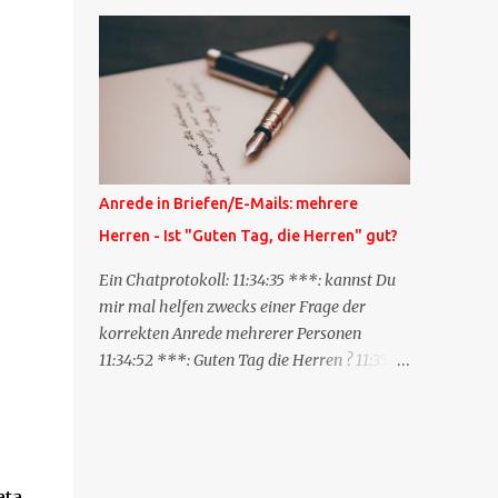
Blog zum anderen geschickt wird und
besagt: "Lieber Blogeintrag, ich habe einen
Kommentar zu dir geschrieben, aber nicht
bei dir in den Kommentaren sondern in
meinem Blog. Bitte vermerke das doch,
damit deine Leser auch mal vorbeischauen,
was ich zu deinem Inhalt zu sagen hatte."
Diese Nachrichtenfunktion wird
Anrede in Briefen/E-Mails: mehrere
'angestoßen' in dem 'mein' Blog an die
Herren - Ist "Guten Tag, die Herren" gut?
'TrackbackURL' des Anderen einen 'Ping'
schickt, d.h. ein paar Parameter übergibt
Ein Chatprotokoll: 11:34:35 ***: kannst Du
(URL meines Eintrags, Kurzzitat meines
mir mal helfen zwecks einer Frage der
Beitrags). Praktisch muss man nichts
korrekten Anrede mehrerer Personen
Anderes tun, als die TrackbackURL beim
11:34:52 ***: Guten Tag die Herren ? 11:35:07
Schreiben meines Beitrags in ein bestimmtes
***: Sehr geehrte Herren, 11:35:26 ***: Sehr
Feld in meinem 'Blog-Redaktionssystem'
geehrter Herr X, Herr Y, Herr Z, ? 11:37:38
einzufügen. Trackbacks und TrackbackURLs
OliverG: hm 11:37:49 OliverG: Im Brief?
sind heute recht selten. Das Trackback-
11:37:51 ***: ah, guten Morgen 11:37:56 ***:
Verfahren wurde wei...
ja, Email 11:38:19 ***: ist nicht 150% formal
ata