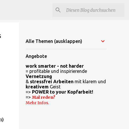
s
Alle Themen (ausklappen)
Angebote
work smarter - not harder
= profitable und inspirierende
Vernetzung
&
stressfrei Arbeiten
mit klarem und
kreativem
Geist
=>
POWER to your Kopfarbeit!
=>
Mal reden?
Mehr Infos.
n)