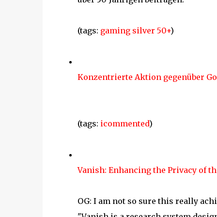
(tags:
gaming
silver
50+
)
Konzentrierte Aktion gegenüber Go
(tags:
icommented
)
Vanish: Enhancing the Privacy of th
OG: I am not so sure this really achi
"Vanish is a research system design