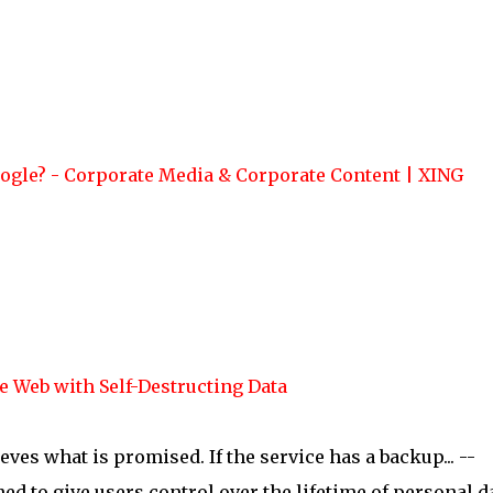
ogle? - Corporate Media & Corporate Content | XING
e Web with Self-Destructing Data
eves what is promised. If the service has a backup... --
ed to give users control over the lifetime of personal d