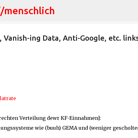
//menschlich
Direkt zum Hauptbereich
, Vanish-ing Data, Anti-Google, etc. link
latrate
rechten Verteilung dewr KF-Einnahmen]:
eilungssysteme wie (buuh) GEMA und (weniger gescholte