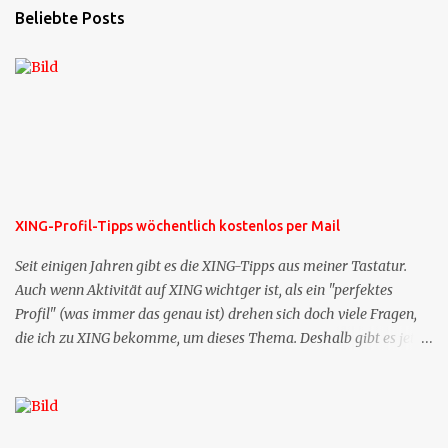
Beliebte Posts
XING-Profil-Tipps wöchentlich kostenlos per Mail
Seit einigen Jahren gibt es die XING-Tipps aus meiner Tastatur.
Auch wenn Aktivität auf XING wichtger ist, als ein "perfektes
Profil" (was immer das genau ist) drehen sich doch viele Fragen,
die ich zu XING bekomme, um dieses Thema. Deshalb gibt es jetzt
die Profil-Fragen zu XING als eigene Mailsequenz: Jede Woche um
die selbe Zeit, zu der Sie die Mails das erste mal bestellt haben,
bekommen Sie kostenlos eine weitere Folge. Die Startsequenz ist 16
Mails lang, wird also etwa vier Monate vorhalten. Weitere