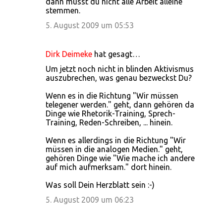
dann musst du nicht alle Arbeit alleine
stemmen.
m
m
5. August 2009 um 05:53
e
n
Dirk Deimeke
hat gesagt…
t
Um jetzt noch nicht in blinden Aktivismus
auszubrechen, was genau bezweckst Du?
a
r
Wenn es in die Richtung "Wir müssen
telegener werden." geht, dann gehören da
e
Dinge wie Rhetorik-Training, Sprech-
Training, Reden-Schreiben, ... hinein.
Wenn es allerdings in die Richtung "Wir
müssen in die analogen Medien." geht,
gehören Dinge wie "Wie mache ich andere
auf mich aufmerksam." dort hinein.
Was soll Dein Herzblatt sein :-)
5. August 2009 um 06:23