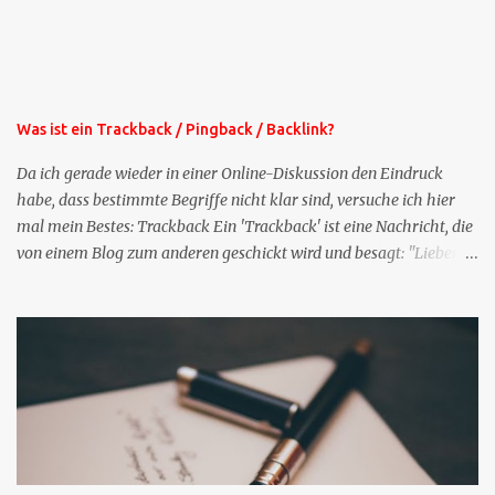
Mailangebote dieser Art sehen Sie auf meiner XING-Seite oder hier
oben rechts im Blog. Die Profilfragen werde ich mittelfristig aus
der normalen XING-Tipp-Mail entfernen, da ich sie so nur an einer
Stelle pflegen muss.
Was ist ein Trackback / Pingback / Backlink?
Da ich gerade wieder in einer Online-Diskussion den Eindruck
habe, dass bestimmte Begriffe nicht klar sind, versuche ich hier
mal mein Bestes: Trackback Ein 'Trackback' ist eine Nachricht, die
von einem Blog zum anderen geschickt wird und besagt: "Lieber
Blogeintrag, ich habe einen Kommentar zu dir geschrieben, aber
nicht bei dir in den Kommentaren sondern in meinem Blog. Bitte
vermerke das doch, damit deine Leser auch mal vorbeischauen,
was ich zu deinem Inhalt zu sagen hatte." Diese
Nachrichtenfunktion wird 'angestoßen' in dem 'mein' Blog an die
'TrackbackURL' des Anderen einen 'Ping' schickt, d.h. ein paar
Parameter übergibt (URL meines Eintrags, Kurzzitat meines
Beitrags). Praktisch muss man nichts Anderes tun, als die
TrackbackURL beim Schreiben meines Beitrags in ein bestimmtes