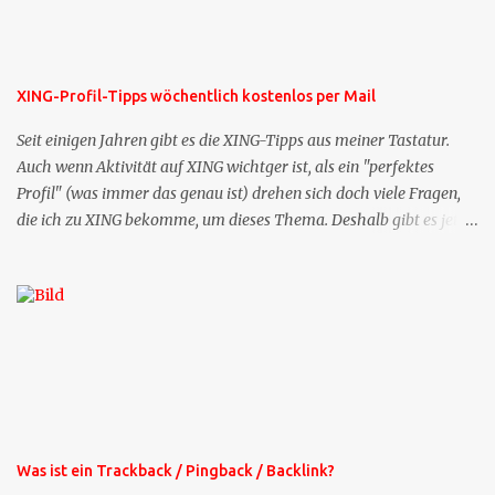
XING-Profil-Tipps wöchentlich kostenlos per Mail
Seit einigen Jahren gibt es die XING-Tipps aus meiner Tastatur.
Auch wenn Aktivität auf XING wichtger ist, als ein "perfektes
Profil" (was immer das genau ist) drehen sich doch viele Fragen,
die ich zu XING bekomme, um dieses Thema. Deshalb gibt es jetzt
die Profil-Fragen zu XING als eigene Mailsequenz: Jede Woche um
die selbe Zeit, zu der Sie die Mails das erste mal bestellt haben,
bekommen Sie kostenlos eine weitere Folge. Die Startsequenz ist 16
Mails lang, wird also etwa vier Monate vorhalten. Weitere
Mailangebote dieser Art sehen Sie auf meiner XING-Seite oder hier
oben rechts im Blog. Die Profilfragen werde ich mittelfristig aus
der normalen XING-Tipp-Mail entfernen, da ich sie so nur an einer
Stelle pflegen muss.
Was ist ein Trackback / Pingback / Backlink?