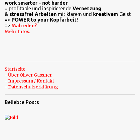
work smarter - not harder
t
= profitable und inspirierende
Vernetzung
a
&
stressfrei Arbeiten
mit klarem und
kreativem
Geist
=>
POWER to your Kopfarbeit!
r
=>
Mal reden?
e
Mehr Infos.
Startseite
- Über Oliver Gassner
- Impressum / Kontakt
- Datenschutzerklärung
Beliebte Posts