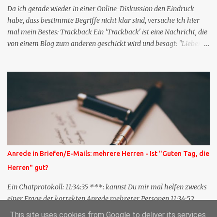
Da ich gerade wieder in einer Online-Diskussion den Eindruck
habe, dass bestimmte Begriffe nicht klar sind, versuche ich hier
mal mein Bestes: Trackback Ein 'Trackback' ist eine Nachricht, die
von einem Blog zum anderen geschickt wird und besagt: "Lieber
Blogeintrag, ich habe einen Kommentar zu dir geschrieben, aber
nicht bei dir in den Kommentaren sondern in meinem Blog. Bitte
vermerke das doch, damit deine Leser auch mal vorbeischauen,
was ich zu deinem Inhalt zu sagen hatte." Diese
Nachrichtenfunktion wird 'angestoßen' in dem 'mein' Blog an die
'TrackbackURL' des Anderen einen 'Ping' schickt, d.h. ein paar
Parameter übergibt (URL meines Eintrags, Kurzzitat meines
Beitrags). Praktisch muss man nichts Anderes tun, als die
TrackbackURL beim Schreiben meines Beitrags in ein bestimmtes
Anrede in Briefen/E-Mails: mehrere Herren - Ist "Guten Tag, die
Feld in meinem 'Blog-Redaktionssystem' einzufügen. Trackbacks
Herren" gut?
und TrackbackURLs sind heute recht selten. Das Trackback-
Verfahren wurde wei...
Ein Chatprotokoll: 11:34:35 ***: kannst Du mir mal helfen zwecks
einer Frage der korrekten Anrede mehrerer Personen 11:34:52
***: Guten Tag die Herren ? 11:35:07 ***: Sehr geehrte Herren,
This site uses cookies from Google to deliver its services