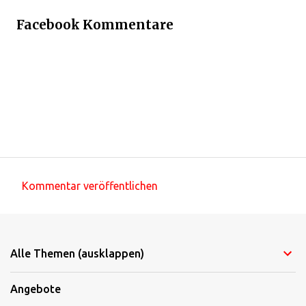
Facebook Kommentare
Kommentar veröffentlichen
K
o
m
Alle Themen (ausklappen)
m
e
Angebote
n