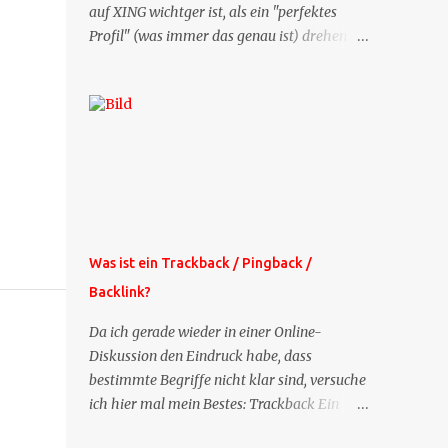
auf XING wichtger ist, als ein "perfektes
Profil" (was immer das genau ist) drehen
sich doch viele Fragen, die ich zu XING
bekomme, um dieses Thema. Deshalb gibt
es jetzt die Profil-Fragen zu XING als eigene
Mailsequenz: Jede Woche um die selbe Zeit,
zu der Sie die Mails das erste mal bestellt
haben, bekommen Sie kostenlos eine
weitere Folge. Die Startsequenz ist 16 Mails
lang, wird also etwa vier Monate vorhalten.
Weitere Mailangebote dieser Art sehen Sie
Was ist ein Trackback / Pingback /
auf meiner XING-Seite oder hier oben rechts
Backlink?
im Blog. Die Profilfragen werde ich
mittelfristig aus der normalen XING-Tipp-
Da ich gerade wieder in einer Online-
Mail entfernen, da ich sie so nur an einer
Diskussion den Eindruck habe, dass
Stelle pflegen muss.
bestimmte Begriffe nicht klar sind, versuche
ich hier mal mein Bestes: Trackback Ein
'Trackback' ist eine Nachricht, die von einem