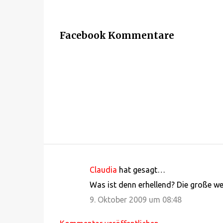
Facebook Kommentare
Claudia
hat gesagt…
K
Was ist denn erhellend? Die große wei
o
9. Oktober 2009 um 08:48
m
m