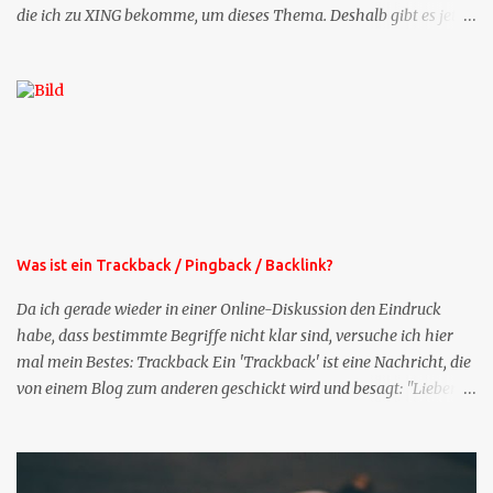
die ich zu XING bekomme, um dieses Thema. Deshalb gibt es jetzt
die Profil-Fragen zu XING als eigene Mailsequenz: Jede Woche um
die selbe Zeit, zu der Sie die Mails das erste mal bestellt haben,
bekommen Sie kostenlos eine weitere Folge. Die Startsequenz ist 16
Mails lang, wird also etwa vier Monate vorhalten. Weitere
Mailangebote dieser Art sehen Sie auf meiner XING-Seite oder hier
oben rechts im Blog. Die Profilfragen werde ich mittelfristig aus
der normalen XING-Tipp-Mail entfernen, da ich sie so nur an einer
Stelle pflegen muss.
Was ist ein Trackback / Pingback / Backlink?
Da ich gerade wieder in einer Online-Diskussion den Eindruck
habe, dass bestimmte Begriffe nicht klar sind, versuche ich hier
mal mein Bestes: Trackback Ein 'Trackback' ist eine Nachricht, die
von einem Blog zum anderen geschickt wird und besagt: "Lieber
Blogeintrag, ich habe einen Kommentar zu dir geschrieben, aber
nicht bei dir in den Kommentaren sondern in meinem Blog. Bitte
vermerke das doch, damit deine Leser auch mal vorbeischauen,