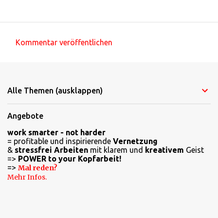
Kommentar veröffentlichen
K
o
m
Alle Themen (ausklappen)
m
e
Angebote
n
work smarter - not harder
t
= profitable und inspirierende
Vernetzung
a
&
stressfrei Arbeiten
mit klarem und
kreativem
Geist
=>
POWER to your Kopfarbeit!
r
=>
Mal reden?
e
Mehr Infos.