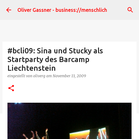
Direkt zum Hauptbereich
Oliver Gassner - business://menschlich
#bcli09: Sina und Stucky als
Startparty des Barcamp
Liechtenstein
eingestellt von
oliverg
am
November 13, 2009