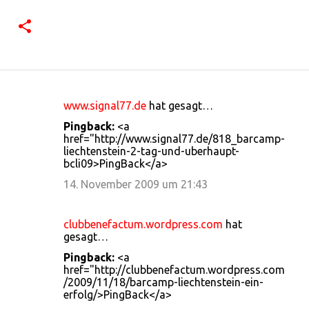
www.signal77.de
hat gesagt…
K
Pingback:
<a
o
href="http://www.signal77.de/818_barcamp-
liechtenstein-2-tag-und-uberhaupt-
m
bcli09>PingBack</a>
m
14. November 2009 um 21:43
e
n
clubbenefactum.wordpress.com
hat
t
gesagt…
a
Pingback:
<a
r
href="http://clubbenefactum.wordpress.com
/2009/11/18/barcamp-liechtenstein-ein-
e
erfolg/>PingBack</a>