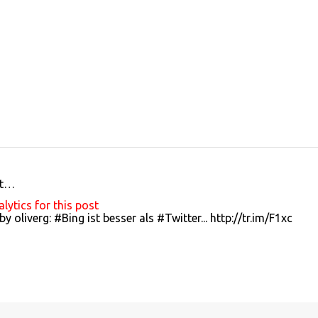
gt…
ytics for this post
oliverg: #Bing ist besser als #Twitter... http://tr.im/F1xc