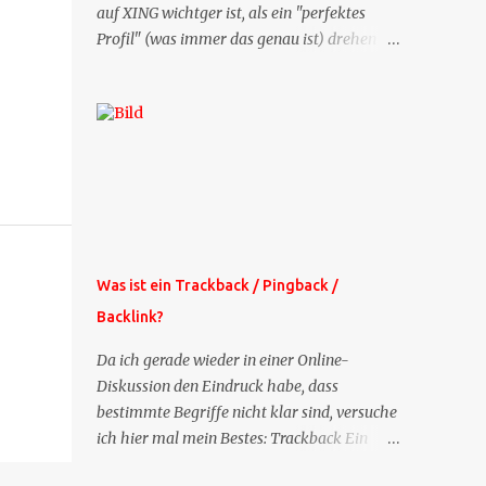
auf XING wichtger ist, als ein "perfektes
Profil" (was immer das genau ist) drehen
sich doch viele Fragen, die ich zu XING
bekomme, um dieses Thema. Deshalb gibt
es jetzt die Profil-Fragen zu XING als eigene
Mailsequenz: Jede Woche um die selbe Zeit,
zu der Sie die Mails das erste mal bestellt
haben, bekommen Sie kostenlos eine
weitere Folge. Die Startsequenz ist 16 Mails
lang, wird also etwa vier Monate vorhalten.
Weitere Mailangebote dieser Art sehen Sie
Was ist ein Trackback / Pingback /
auf meiner XING-Seite oder hier oben rechts
Backlink?
im Blog. Die Profilfragen werde ich
mittelfristig aus der normalen XING-Tipp-
Da ich gerade wieder in einer Online-
Mail entfernen, da ich sie so nur an einer
Diskussion den Eindruck habe, dass
Stelle pflegen muss.
bestimmte Begriffe nicht klar sind, versuche
ich hier mal mein Bestes: Trackback Ein
'Trackback' ist eine Nachricht, die von einem