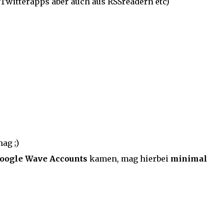
 Twitterapps aber auch aus RSSreadern etc)
ag ;)
oogle Wave Accounts
kamen, mag hierbei
minimal