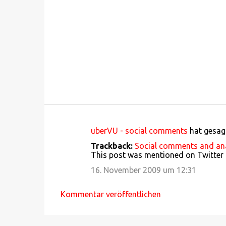
uberVU - social comments
hat gesa
K
Trackback:
Social comments and anal
o
This post was mentioned on Twitter by 
m
16. November 2009 um 12:31
m
e
Kommentar veröffentlichen
n
t