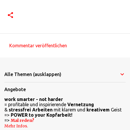
Kommentar veröffentlichen
K
o
m
Alle Themen (ausklappen)
m
e
Angebote
n
work smarter - not harder
t
= profitable und inspirierende
Vernetzung
a
&
stressfrei Arbeiten
mit klarem und
kreativem
Geist
=>
POWER to your Kopfarbeit!
r
=>
Mal reden?
e
Mehr Infos.