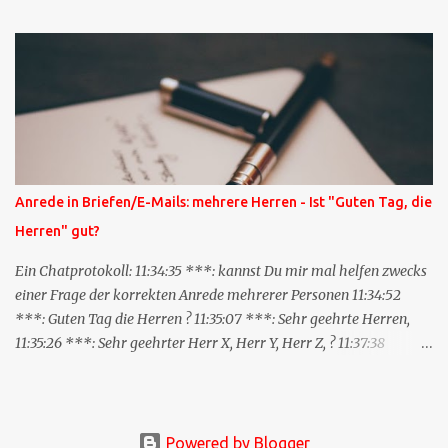
nicht bei dir in den Kommentaren sondern in meinem Blog. Bitte
vermerke das doch, damit deine Leser auch mal vorbeischauen,
was ich zu deinem Inhalt zu sagen hatte." Diese
Nachrichtenfunktion wird 'angestoßen' in dem 'mein' Blog an die
'TrackbackURL' des Anderen einen 'Ping' schickt, d.h. ein paar
Parameter übergibt (URL meines Eintrags, Kurzzitat meines
Beitrags). Praktisch muss man nichts Anderes tun, als die
TrackbackURL beim Schreiben meines Beitrags in ein bestimmtes
Anrede in Briefen/E-Mails: mehrere Herren - Ist "Guten Tag, die
Feld in meinem 'Blog-Redaktionssystem' einzufügen. Trackbacks
Herren" gut?
und TrackbackURLs sind heute recht selten. Das Trackback-
Verfahren wurde wei...
Ein Chatprotokoll: 11:34:35 ***: kannst Du mir mal helfen zwecks
einer Frage der korrekten Anrede mehrerer Personen 11:34:52
***: Guten Tag die Herren ? 11:35:07 ***: Sehr geehrte Herren,
11:35:26 ***: Sehr geehrter Herr X, Herr Y, Herr Z, ? 11:37:38
OliverG: hm 11:37:49 OliverG: Im Brief? 11:37:51 ***: ah, guten
Morgen 11:37:56 ***: ja, Email 11:38:19 ***: ist nicht 150% formal
11:38:30 ***: aber auch nicht mit Hi oder Hallo 11:38:31 OliverG:
also: wenn man die Namen auflisten würde, dann der Rangfolge
Powered by Blogger