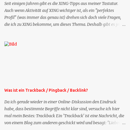
Seit einigen Jahren gibt es die XING-Tipps aus meiner Tastatur.
Auch wenn Aktivität auf XING wichtger ist, als ein "perfektes
Profil" (was immer das genau ist) drehen sich doch viele Fragen,
die ich zu XING bekomme, um dieses Thema. Deshalb gibt es jetzt
die Profil-Fragen zu XING als eigene Mailsequenz: Jede Woche um
die selbe Zeit, zu der Sie die Mails das erste mal bestellt haben,
bekommen Sie kostenlos eine weitere Folge. Die Startsequenz ist 16
Mails lang, wird also etwa vier Monate vorhalten. Weitere
Mailangebote dieser Art sehen Sie auf meiner XING-Seite oder hier
oben rechts im Blog. Die Profilfragen werde ich mittelfristig aus
der normalen XING-Tipp-Mail entfernen, da ich sie so nur an einer
Stelle pflegen muss.
Was ist ein Trackback / Pingback / Backlink?
Da ich gerade wieder in einer Online-Diskussion den Eindruck
habe, dass bestimmte Begriffe nicht klar sind, versuche ich hier
mal mein Bestes: Trackback Ein 'Trackback' ist eine Nachricht, die
von einem Blog zum anderen geschickt wird und besagt: "Lieber
Blogeintrag, ich habe einen Kommentar zu dir geschrieben, aber