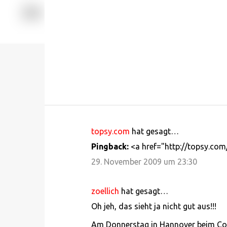
topsy.com
hat gesagt…
K
Pingback:
<a href="http://topsy.com
o
29. November 2009 um 23:30
m
m
zoellich
hat gesagt…
e
Oh jeh, das sieht ja nicht gut aus!!!
n
t
Am Donnerstag in Hannover beim Con