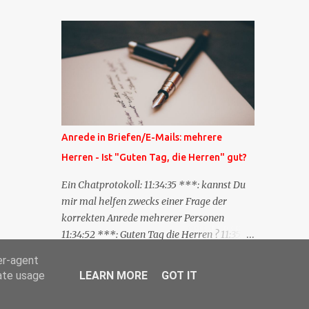
Blog zum anderen geschickt wird und
besagt: "Lieber Blogeintrag, ich habe einen
Kommentar zu dir geschrieben, aber nicht
bei dir in den Kommentaren sondern in
meinem Blog. Bitte vermerke das doch,
damit deine Leser auch mal vorbeischauen,
was ich zu deinem Inhalt zu sagen hatte."
Diese Nachrichtenfunktion wird
Anrede in Briefen/E-Mails: mehrere
'angestoßen' in dem 'mein' Blog an die
Herren - Ist "Guten Tag, die Herren" gut?
'TrackbackURL' des Anderen einen 'Ping'
schickt, d.h. ein paar Parameter übergibt
Ein Chatprotokoll: 11:34:35 ***: kannst Du
(URL meines Eintrags, Kurzzitat meines
mir mal helfen zwecks einer Frage der
Beitrags). Praktisch muss man nichts
korrekten Anrede mehrerer Personen
Anderes tun, als die TrackbackURL beim
11:34:52 ***: Guten Tag die Herren ? 11:35:07
Schreiben meines Beitrags in ein bestimmtes
***: Sehr geehrte Herren, 11:35:26 ***: Sehr
er-agent
Feld in meinem 'Blog-Redaktionssystem'
geehrter Herr X, Herr Y, Herr Z, ? 11:37:38
rate usage
LEARN MORE
GOT IT
einzufügen. Trackbacks und TrackbackURLs
OliverG: hm 11:37:49 OliverG: Im Brief?
sind heute recht selten. Das Trackback-
11:37:51 ***: ah, guten Morgen 11:37:56 ***: