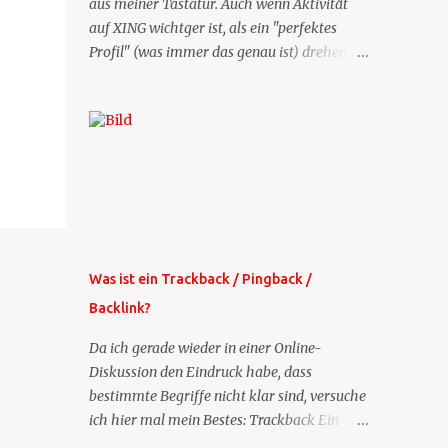
aus meiner Tastatur. Auch wenn Aktivität
auf XING wichtger ist, als ein "perfektes
Profil" (was immer das genau ist) drehen
sich doch viele Fragen, die ich zu XING
bekomme, um dieses Thema. Deshalb gibt
es jetzt die Profil-Fragen zu XING als eigene
Mailsequenz: Jede Woche um die selbe Zeit,
zu der Sie die Mails das erste mal bestellt
haben, bekommen Sie kostenlos eine
weitere Folge. Die Startsequenz ist 16 Mails
lang, wird also etwa vier Monate vorhalten.
Weitere Mailangebote dieser Art sehen Sie
Was ist ein Trackback / Pingback /
auf meiner XING-Seite oder hier oben rechts
Backlink?
im Blog. Die Profilfragen werde ich
mittelfristig aus der normalen XING-Tipp-
Da ich gerade wieder in einer Online-
Mail entfernen, da ich sie so nur an einer
Diskussion den Eindruck habe, dass
Stelle pflegen muss.
bestimmte Begriffe nicht klar sind, versuche
ich hier mal mein Bestes: Trackback Ein
'Trackback' ist eine Nachricht, die von einem