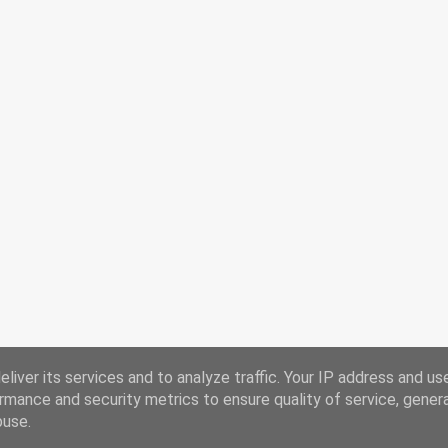
liver its services and to analyze traffic. Your IP address and us
rmance and security metrics to ensure quality of service, gene
buse.
Powered by Blogger