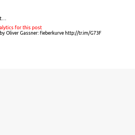
gt…
ytics for this post
y Oliver Gassner: fieberkurve http://tr.im/G73F