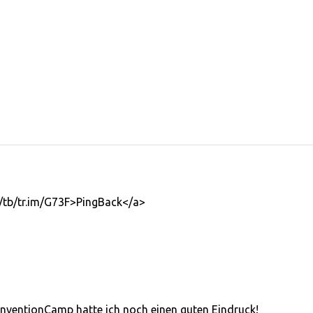
/tb/tr.im/G73F>PingBack</a>
ventionCamp hatte ich noch einen guten Eindruck!