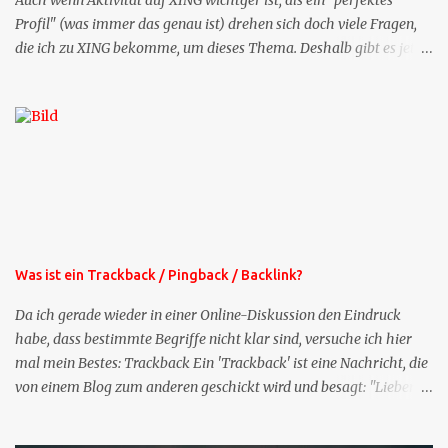
Auch wenn Aktivität auf XING wichtger ist, als ein "perfektes
Profil" (was immer das genau ist) drehen sich doch viele Fragen,
die ich zu XING bekomme, um dieses Thema. Deshalb gibt es jetzt
die Profil-Fragen zu XING als eigene Mailsequenz: Jede Woche um
die selbe Zeit, zu der Sie die Mails das erste mal bestellt haben,
bekommen Sie kostenlos eine weitere Folge. Die Startsequenz ist 16
Mails lang, wird also etwa vier Monate vorhalten. Weitere
Mailangebote dieser Art sehen Sie auf meiner XING-Seite oder hier
oben rechts im Blog. Die Profilfragen werde ich mittelfristig aus
der normalen XING-Tipp-Mail entfernen, da ich sie so nur an einer
Stelle pflegen muss.
Was ist ein Trackback / Pingback / Backlink?
Da ich gerade wieder in einer Online-Diskussion den Eindruck
habe, dass bestimmte Begriffe nicht klar sind, versuche ich hier
mal mein Bestes: Trackback Ein 'Trackback' ist eine Nachricht, die
von einem Blog zum anderen geschickt wird und besagt: "Lieber
Blogeintrag, ich habe einen Kommentar zu dir geschrieben, aber
nicht bei dir in den Kommentaren sondern in meinem Blog. Bitte