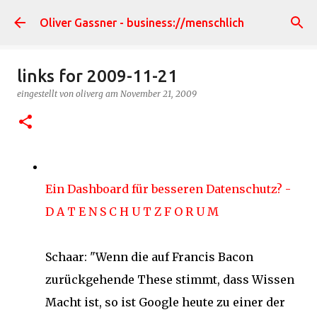
Direkt zum Hauptbereich
Oliver Gassner - business://menschlich
links for 2009-11-21
eingestellt von
oliverg
am
November 21, 2009
Ein Dashboard für besseren Datenschutz? -
D A T E N S C H U T Z F O R U M
Schaar: "Wenn die auf Francis Bacon
zurückgehende These stimmt, dass Wissen
Macht ist, so ist Google heute zu einer der