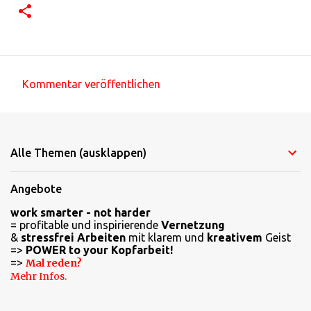
Kommentar veröffentlichen
K
o
m
Alle Themen (ausklappen)
m
e
Angebote
n
work smarter - not harder
t
= profitable und inspirierende
Vernetzung
a
&
stressfrei Arbeiten
mit klarem und
kreativem
Geist
=>
POWER to your Kopfarbeit!
r
=>
Mal reden?
e
Mehr Infos.