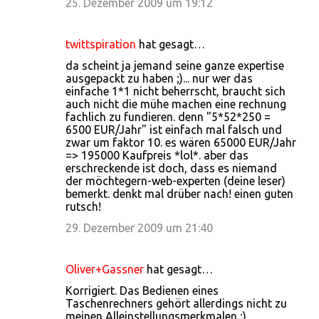
25. Dezember 2009 um 19:12
twittspiration
hat gesagt…
da scheint ja jemand seine ganze expertise
ausgepackt zu haben ;)... nur wer das
einfache 1*1 nicht beherrscht, braucht sich
auch nicht die mühe machen eine rechnung
fachlich zu fundieren. denn "5*52*250 =
6500 EUR/Jahr" ist einfach mal falsch und
zwar um faktor 10. es wären 65000 EUR/Jahr
=> 195000 Kaufpreis *lol*. aber das
erschreckende ist doch, dass es niemand
der möchtegern-web-experten (deine leser)
bemerkt. denkt mal drüber nach! einen guten
rutsch!
29. Dezember 2009 um 21:40
Oliver+Gassner
hat gesagt…
Korrigiert. Das Bedienen eines
Taschenrechners gehört allerdings nicht zu
meinen Alleinstellungsmerkmalen ;)