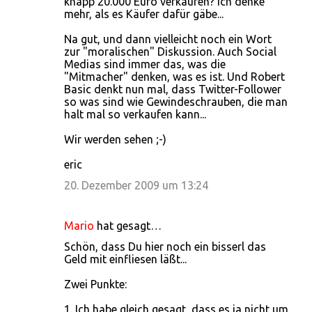
knapp 20.000 Euro verkaufen? Ich denke
mehr, als es Käufer dafür gäbe...
Na gut, und dann vielleicht noch ein Wort
zur "moralischen" Diskussion. Auch Social
Medias sind immer das, was die
"Mitmacher" denken, was es ist. Und Robert
Basic denkt nun mal, dass Twitter-Follower
so was sind wie Gewindeschrauben, die man
halt mal so verkaufen kann...
Wir werden sehen ;-)
eric
20. Dezember 2009 um 13:24
Mario
hat gesagt…
Schön, dass Du hier noch ein bisserl das
Geld mit einfliesen läßt...
Zwei Punkte:
1. Ich habe gleich gesagt, dass es ja nicht um