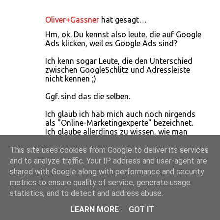
Oliver+Gassner
hat gesagt…
Hm, ok. Du kennst also leute, die auf Google
Ads klicken, weil es Google Ads sind?
Ich kenn sogar Leute, die den Unterschied
zwischen GoogleSchlitz und Adressleiste
nicht kennen ;)
Ggf. sind das die selben.
Ich glaub ich hab mich auch noch nirgends
als "Online-Marketingexperte" bezeichnet.
Ich glaube allerdings zu wissen, wie man
online Marketing macht - mit Gesprächen
nämlich. Ich mach nämlich (außer als
This site uses cookies from Google to deliver its services
Networking oder in Vorträgen) für mich
and to analyze traffic. Your IP address and user-agent are
selbst kein anderes Marketing und mein
shared with Google along with performance and security
einziges Printmaterial zu mir sind meine
metrics to ensure quality of service, generate usage
Visitenkarten ;)
statistics, and to detect and address abuse.
Aber:
LEARN MORE
GOT IT
Andere Modellrechnungen hab ich bisher