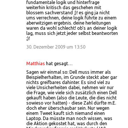
fundamentale logik und hinterfrage
weiterhin kritisch das geschehen mit
blossem sachverstand ;)! es ging ja nicht
ums verrechnen, deine logik führte zu einem
aberwitzigen ergebnis. deine herleitungen
waren da wohl schlecht! ob's an deiner logik
lag, muss sich jetzt jeder selbst beantworten
;)!
30. Dezember 2009 um 13:50
Matthias
hat gesagt…
Sagen wir einmal so: Dell muss immer als
Beispielherhalten, im Grunde steckt aber gar
nichts greifbares dahinter. Es sind viel zu
viele Unsicherheiten dabei, nehmen wir nur
die Frage, wie viele sich zusätzlich einen Dell
gekauft haben (also die Leute, die dies nicht
sowieso vor hatten) - diese Zahl dürfte m.E.
doch eher überschaubar sein. Nur wegen
einem Tweet kauft sich niemand einen
Laptop. Da müsste man noch wissen, was
die Aktion gekostet hat, was durch den