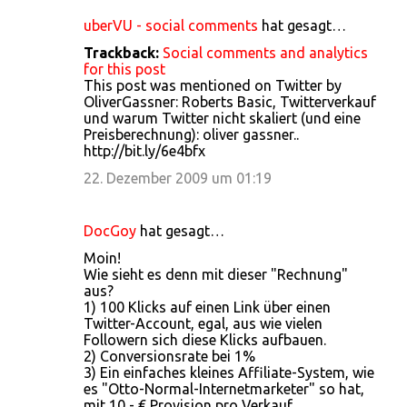
uberVU - social comments
hat gesagt…
Trackback:
Social comments and analytics
for this post
This post was mentioned on Twitter by
OliverGassner: Roberts Basic, Twitterverkauf
und warum Twitter nicht skaliert (und eine
Preisberechnung): oliver gassner..
http://bit.ly/6e4bfx
22. Dezember 2009 um 01:19
DocGoy
hat gesagt…
Moin!
Wie sieht es denn mit dieser "Rechnung"
aus?
1) 100 Klicks auf einen Link über einen
Twitter-Account, egal, aus wie vielen
Followern sich diese Klicks aufbauen.
2) Conversionsrate bei 1%
3) Ein einfaches kleines Affiliate-System, wie
es "Otto-Normal-Internetmarketer" so hat,
mit 10,- € Provision pro Verkauf