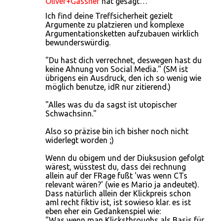
Oliver+Gassner
hat gesagt…
Ich find deine Treffsicherheit gezielt
Argumente zu platzieren und komplexe
Argumentationsketten aufzubauen wirklich
bewunderswürdig.
"Du hast dich verrechnet, deswegen hast du
keine Ahnung von Social Media." (SM ist
übrigens ein Ausdruck, den ich so wenig wie
möglich benutze, idR nur zitierend.)
"Alles was du da sagst ist utopischer
Schwachsinn."
Also so präzise bin ich bisher noch nicht
widerlegt worden ;)
Wenn du obigem und der Diuksusion gefolgt
wärest, wüsstest du, dass dei rechnung
allein auf der FRage fußt 'was wenn CTs
relevant wären?' (wie es Mario ja andeutet).
Dass natürlich allein der Klickpreis schon
aml recht fiktiv ist, ist sowieso klar. es ist
eben eher ein Gedankenspiel wie:
"Was wenn man Klicksthroughs als Basis für