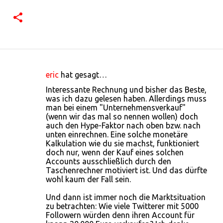
eric
hat gesagt…
K
Interessante Rechnung und bisher das Beste,
o
was ich dazu gelesen haben. Allerdings muss
man bei einem "Unternehmensverkauf"
m
(wenn wir das mal so nennen wollen) doch
m
auch den Hype-Faktor nach oben bzw. nach
unten einrechnen. Eine solche monetäre
e
Kalkulation wie du sie machst, funktioniert
n
doch nur, wenn der Kauf eines solchen
Accounts ausschließlich durch den
t
Taschenrechner motiviert ist. Und das dürfte
a
wohl kaum der Fall sein.
r
Und dann ist immer noch die Marktsituation
e
zu betrachten: Wie viele Twitterer mit 5000
Followern würden denn ihren Account für