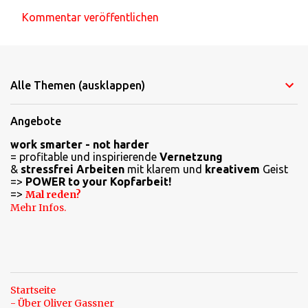
Kommentar veröffentlichen
K
o
m
Alle Themen (ausklappen)
m
e
Angebote
n
work smarter - not harder
t
= profitable und inspirierende
Vernetzung
a
&
stressfrei Arbeiten
mit klarem und
kreativem
Geist
=>
POWER to your Kopfarbeit!
r
=>
Mal reden?
e
Mehr Infos.
Startseite
- Über Oliver Gassner