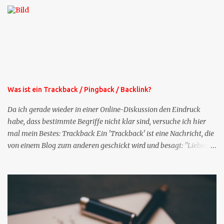
die selbe Zeit, zu der Sie die Mails das erste mal bestellt haben,
bekommen Sie kostenlos eine weitere Folge. Die Startsequenz ist 16
Mails lang, wird also etwa vier Monate vorhalten. Weitere
Mailangebote dieser Art sehen Sie auf meiner XING-Seite oder hier
oben rechts im Blog. Die Profilfragen werde ich mittelfristig aus
der normalen XING-Tipp-Mail entfernen, da ich sie so nur an einer
Stelle pflegen muss.
Was ist ein Trackback / Pingback / Backlink?
Da ich gerade wieder in einer Online-Diskussion den Eindruck
habe, dass bestimmte Begriffe nicht klar sind, versuche ich hier
mal mein Bestes: Trackback Ein 'Trackback' ist eine Nachricht, die
von einem Blog zum anderen geschickt wird und besagt: "Lieber
Blogeintrag, ich habe einen Kommentar zu dir geschrieben, aber
nicht bei dir in den Kommentaren sondern in meinem Blog. Bitte
vermerke das doch, damit deine Leser auch mal vorbeischauen,
was ich zu deinem Inhalt zu sagen hatte." Diese
Nachrichtenfunktion wird 'angestoßen' in dem 'mein' Blog an die
'TrackbackURL' des Anderen einen 'Ping' schickt, d.h. ein paar