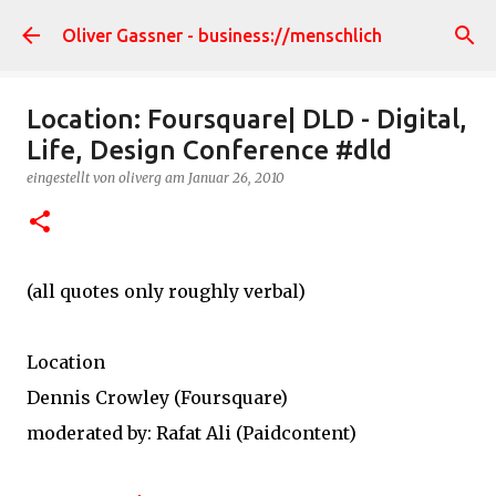
Direkt zum Hauptbereich
Oliver Gassner - business://menschlich
Location: Foursquare| DLD - Digital,
Life, Design Conference #dld
eingestellt von
oliverg
am
Januar 26, 2010
(all quotes only roughly verbal)
Location
Dennis Crowley (Foursquare)
moderated by: Rafat Ali (Paidcontent)