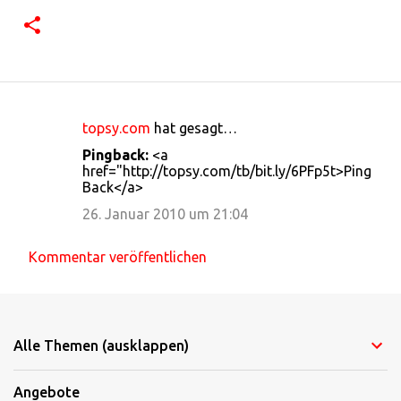
topsy.com
hat gesagt…
K
Pingback:
<a
o
href="http://topsy.com/tb/bit.ly/6PFp5t>Ping
Back</a>
m
m
26. Januar 2010 um 21:04
e
Kommentar veröffentlichen
n
t
a
r
Alle Themen (ausklappen)
e
Angebote