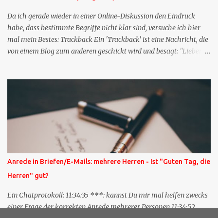
Da ich gerade wieder in einer Online-Diskussion den Eindruck
habe, dass bestimmte Begriffe nicht klar sind, versuche ich hier
mal mein Bestes: Trackback Ein 'Trackback' ist eine Nachricht, die
von einem Blog zum anderen geschickt wird und besagt: "Lieber
Blogeintrag, ich habe einen Kommentar zu dir geschrieben, aber
nicht bei dir in den Kommentaren sondern in meinem Blog. Bitte
vermerke das doch, damit deine Leser auch mal vorbeischauen,
was ich zu deinem Inhalt zu sagen hatte." Diese
Nachrichtenfunktion wird 'angestoßen' in dem 'mein' Blog an die
'TrackbackURL' des Anderen einen 'Ping' schickt, d.h. ein paar
Parameter übergibt (URL meines Eintrags, Kurzzitat meines
Beitrags). Praktisch muss man nichts Anderes tun, als die
TrackbackURL beim Schreiben meines Beitrags in ein bestimmtes
Anrede in Briefen/E-Mails: mehrere Herren - Ist "Guten Tag, die
Feld in meinem 'Blog-Redaktionssystem' einzufügen. Trackbacks
Herren" gut?
und TrackbackURLs sind heute recht selten. Das Trackback-
Verfahren wurde wei...
Ein Chatprotokoll: 11:34:35 ***: kannst Du mir mal helfen zwecks
einer Frage der korrekten Anrede mehrerer Personen 11:34:52