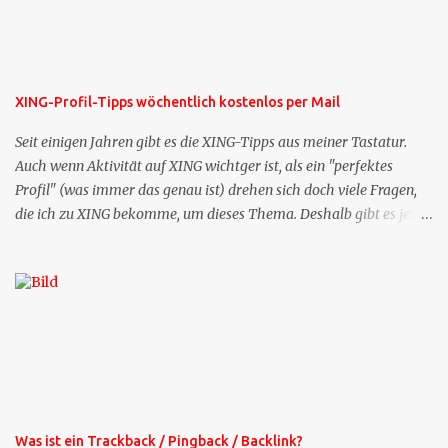
XING-Profil-Tipps wöchentlich kostenlos per Mail
Seit einigen Jahren gibt es die XING-Tipps aus meiner Tastatur.
Auch wenn Aktivität auf XING wichtger ist, als ein "perfektes
Profil" (was immer das genau ist) drehen sich doch viele Fragen,
die ich zu XING bekomme, um dieses Thema. Deshalb gibt es jetzt
die Profil-Fragen zu XING als eigene Mailsequenz: Jede Woche um
die selbe Zeit, zu der Sie die Mails das erste mal bestellt haben,
bekommen Sie kostenlos eine weitere Folge. Die Startsequenz ist 16
Mails lang, wird also etwa vier Monate vorhalten. Weitere
Mailangebote dieser Art sehen Sie auf meiner XING-Seite oder hier
oben rechts im Blog. Die Profilfragen werde ich mittelfristig aus
der normalen XING-Tipp-Mail entfernen, da ich sie so nur an einer
Stelle pflegen muss.
Was ist ein Trackback / Pingback / Backlink?