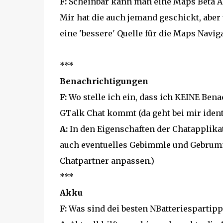
F:
Scheinbar kann man eine Maps Beta Ap
Mir hat die auch jemand geschickt, aber 
eine 'bessere' Quelle für die Maps Navig
***
Benachrichtigungen
F:
Wo stelle ich ein, dass ich KEINE Ben
GTalk Chat kommt (da geht bei mir identic
A:
In den Eigenschaften der Chatapplika
auch eventuelles Gebimmle und Gebrumme
Chatpartner anpassen.)
***
Akku
F:
Was sind dei besten NBatteriespartipp