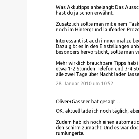
m
Was Akkutipps anbelangt: Das Aussch
m
hast du ja schon erwähnt.
e
Zusätzlich sollte man mit einem Task
n
noch im Hintergrund laufenden Proze
t
Interessant ist auch immer mal zu b
a
Dazu gibt es in den Einstellungen un
besonders hervorsticht, sollte man v
r
e
Mehr wirklich brauchbare Tipps hab 
etwa 1-2 Stunden Telefon und 3-4 St
alle zwei Tage über Nacht laden lasse
28. Januar 2010 um 10:52
Oliver+Gassner hat gesagt…
OK, aktuell lade ich noch täglich, abe
Zudem hab ich noch einen automatic 
den schirm zumacht. Und es war doc
rumlungerte.