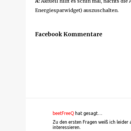
A:
Aktuell hilft es schin mal, nachts di
Energiesparwidget) auszuschalten.
Facebook Kommentare
beetFreeQ
hat gesagt…
K
Zu den ersten Fragen weiß ich leider
o
interessieren.