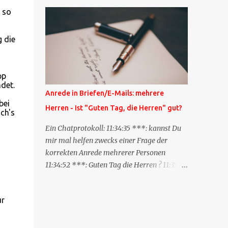
Blog zum anderen geschickt wird und
 so
besagt: "Lieber Blogeintrag, ich habe einen
Kommentar zu dir geschrieben, aber nicht
bei dir in den Kommentaren sondern in
 die
meinem Blog. Bitte vermerke das doch,
damit deine Leser auch mal vorbeischauen,
was ich zu deinem Inhalt zu sagen hatte."
pp
det.
Diese Nachrichtenfunktion wird
Anrede in Briefen/E-Mails: mehrere
'angestoßen' in dem 'mein' Blog an die
bei
Herren - Ist "Guten Tag, die Herren" gut?
'TrackbackURL' des Anderen einen 'Ping'
ch's
schickt, d.h. ein paar Parameter übergibt
Ein Chatprotokoll: 11:34:35 ***: kannst Du
(URL meines Eintrags, Kurzzitat meines
mir mal helfen zwecks einer Frage der
Beitrags). Praktisch muss man nichts
korrekten Anrede mehrerer Personen
Anderes tun, als die TrackbackURL beim
11:34:52 ***: Guten Tag die Herren ? 11:35:07
Schreiben meines Beitrags in ein bestimmtes
***: Sehr geehrte Herren, 11:35:26 ***: Sehr
Feld in meinem 'Blog-Redaktionssystem'
geehrter Herr X, Herr Y, Herr Z, ? 11:37:38
einzufügen. Trackbacks und TrackbackURLs
ur
OliverG: hm 11:37:49 OliverG: Im Brief?
sind heute recht selten. Das Trackback-
11:37:51 ***: ah, guten Morgen 11:37:56 ***:
Verfahren wurde wei...
ja, Email 11:38:19 ***: ist nicht 150% formal