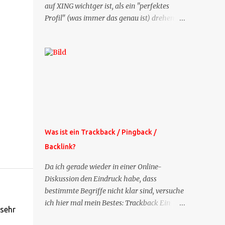
auf XING wichtger ist, als ein "perfektes
Profil" (was immer das genau ist) drehen
sich doch viele Fragen, die ich zu XING
bekomme, um dieses Thema. Deshalb gibt
es jetzt die Profil-Fragen zu XING als eigene
Mailsequenz: Jede Woche um die selbe Zeit,
zu der Sie die Mails das erste mal bestellt
haben, bekommen Sie kostenlos eine
weitere Folge. Die Startsequenz ist 16 Mails
lang, wird also etwa vier Monate vorhalten.
Weitere Mailangebote dieser Art sehen Sie
Was ist ein Trackback / Pingback /
auf meiner XING-Seite oder hier oben rechts
Backlink?
im Blog. Die Profilfragen werde ich
mittelfristig aus der normalen XING-Tipp-
Da ich gerade wieder in einer Online-
Mail entfernen, da ich sie so nur an einer
Diskussion den Eindruck habe, dass
Stelle pflegen muss.
bestimmte Begriffe nicht klar sind, versuche
ich hier mal mein Bestes: Trackback Ein
 sehr
'Trackback' ist eine Nachricht, die von einem