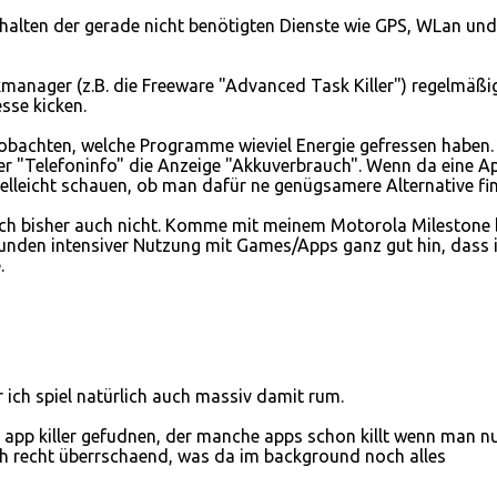
alten der gerade nicht benötigten Dienste wie GPS, WLan und
manager (z.B. die Freeware "Advanced Task Killer") regelmäßig
sse kicken.
eobachten, welche Programme wieviel Energie gefressen haben.
ter "Telefoninfo" die Anzeige "Akkuverbrauch". Wenn da eine A
ielleicht schauen, ob man dafür ne genügsamere Alternative fin
ich bisher auch nicht. Komme mit meinem Motorola Milestone 
unden intensiver Nutzung mit Games/Apps ganz gut hin, dass i
.
r ich spiel natürlich auch massiv damit rum.
app killer gefudnen, der manche apps schon killt wenn man n
h recht überrschaend, was da im background noch alles