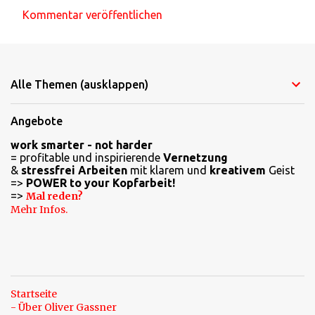
Kommentar veröffentlichen
K
o
m
Alle Themen (ausklappen)
m
e
Angebote
n
work smarter - not harder
t
= profitable und inspirierende
Vernetzung
a
&
stressfrei Arbeiten
mit klarem und
kreativem
Geist
=>
POWER to your Kopfarbeit!
r
=>
Mal reden?
e
Mehr Infos.
Startseite
- Über Oliver Gassner