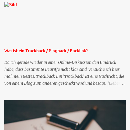
bekommen Sie kostenlos eine weitere Folge. Die Startsequenz ist 16
Mails lang, wird also etwa vier Monate vorhalten. Weitere
Mailangebote dieser Art sehen Sie auf meiner XING-Seite oder hier
oben rechts im Blog. Die Profilfragen werde ich mittelfristig aus
der normalen XING-Tipp-Mail entfernen, da ich sie so nur an einer
Stelle pflegen muss.
Was ist ein Trackback / Pingback / Backlink?
Da ich gerade wieder in einer Online-Diskussion den Eindruck
habe, dass bestimmte Begriffe nicht klar sind, versuche ich hier
mal mein Bestes: Trackback Ein 'Trackback' ist eine Nachricht, die
von einem Blog zum anderen geschickt wird und besagt: "Lieber
Blogeintrag, ich habe einen Kommentar zu dir geschrieben, aber
nicht bei dir in den Kommentaren sondern in meinem Blog. Bitte
vermerke das doch, damit deine Leser auch mal vorbeischauen,
was ich zu deinem Inhalt zu sagen hatte." Diese
Nachrichtenfunktion wird 'angestoßen' in dem 'mein' Blog an die
'TrackbackURL' des Anderen einen 'Ping' schickt, d.h. ein paar