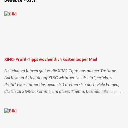
Beliebte Posts
XING-Profil-Tipps wöchentlich kostenlos per Mail
Seit einigen Jahren gibt es die XING-Tipps aus meiner Tastatur.
Auch wenn Aktivität auf XING wichtger ist, als ein "perfektes
Profil" (was immer das genau ist) drehen sich doch viele Fragen,
die ich zu XING bekomme, um dieses Thema. Deshalb gibt es jetzt
die Profil-Fragen zu XING als eigene Mailsequenz: Jede Woche um
die selbe Zeit, zu der Sie die Mails das erste mal bestellt haben,
bekommen Sie kostenlos eine weitere Folge. Die Startsequenz ist 16
Mails lang, wird also etwa vier Monate vorhalten. Weitere
Mailangebote dieser Art sehen Sie auf meiner XING-Seite oder hier