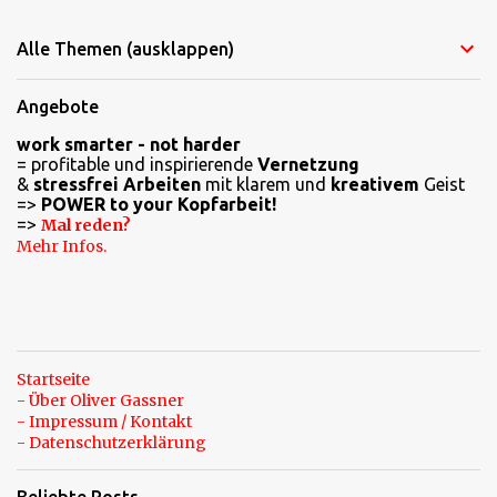
m
Alle Themen (ausklappen)
m
e
Angebote
n
work smarter - not harder
t
= profitable und inspirierende
Vernetzung
a
&
stressfrei Arbeiten
mit klarem und
kreativem
Geist
=>
POWER to your Kopfarbeit!
r
=>
Mal reden?
e
Mehr Infos.
Startseite
- Über Oliver Gassner
- Impressum / Kontakt
- Datenschutzerklärung