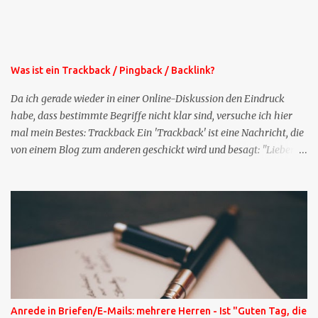
oben rechts im Blog. Die Profilfragen werde ich mittelfristig aus
der normalen XING-Tipp-Mail entfernen, da ich sie so nur an einer
Stelle pflegen muss.
Was ist ein Trackback / Pingback / Backlink?
Da ich gerade wieder in einer Online-Diskussion den Eindruck
habe, dass bestimmte Begriffe nicht klar sind, versuche ich hier
mal mein Bestes: Trackback Ein 'Trackback' ist eine Nachricht, die
von einem Blog zum anderen geschickt wird und besagt: "Lieber
Blogeintrag, ich habe einen Kommentar zu dir geschrieben, aber
nicht bei dir in den Kommentaren sondern in meinem Blog. Bitte
vermerke das doch, damit deine Leser auch mal vorbeischauen,
was ich zu deinem Inhalt zu sagen hatte." Diese
Nachrichtenfunktion wird 'angestoßen' in dem 'mein' Blog an die
'TrackbackURL' des Anderen einen 'Ping' schickt, d.h. ein paar
Parameter übergibt (URL meines Eintrags, Kurzzitat meines
Beitrags). Praktisch muss man nichts Anderes tun, als die
TrackbackURL beim Schreiben meines Beitrags in ein bestimmtes
Anrede in Briefen/E-Mails: mehrere Herren - Ist "Guten Tag, die