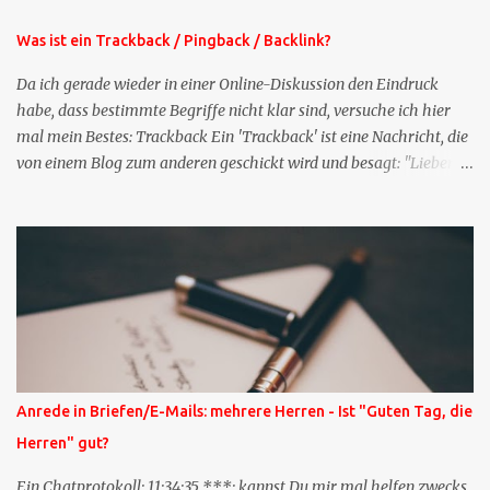
Stelle pflegen muss.
Was ist ein Trackback / Pingback / Backlink?
Da ich gerade wieder in einer Online-Diskussion den Eindruck
habe, dass bestimmte Begriffe nicht klar sind, versuche ich hier
mal mein Bestes: Trackback Ein 'Trackback' ist eine Nachricht, die
von einem Blog zum anderen geschickt wird und besagt: "Lieber
Blogeintrag, ich habe einen Kommentar zu dir geschrieben, aber
nicht bei dir in den Kommentaren sondern in meinem Blog. Bitte
vermerke das doch, damit deine Leser auch mal vorbeischauen,
was ich zu deinem Inhalt zu sagen hatte." Diese
Nachrichtenfunktion wird 'angestoßen' in dem 'mein' Blog an die
'TrackbackURL' des Anderen einen 'Ping' schickt, d.h. ein paar
Parameter übergibt (URL meines Eintrags, Kurzzitat meines
Beitrags). Praktisch muss man nichts Anderes tun, als die
TrackbackURL beim Schreiben meines Beitrags in ein bestimmtes
Anrede in Briefen/E-Mails: mehrere Herren - Ist "Guten Tag, die
Feld in meinem 'Blog-Redaktionssystem' einzufügen. Trackbacks
Herren" gut?
und TrackbackURLs sind heute recht selten. Das Trackback-
Verfahren wurde wei...
Ein Chatprotokoll: 11:34:35 ***: kannst Du mir mal helfen zwecks