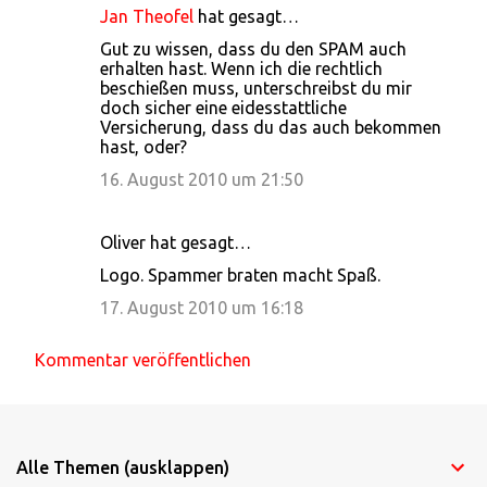
Jan Theofel
hat gesagt…
K
Gut zu wissen, dass du den SPAM auch
o
erhalten hast. Wenn ich die rechtlich
beschießen muss, unterschreibst du mir
m
doch sicher eine eidesstattliche
m
Versicherung, dass du das auch bekommen
hast, oder?
e
16. August 2010 um 21:50
n
t
a
Oliver hat gesagt…
r
Logo. Spammer braten macht Spaß.
e
17. August 2010 um 16:18
Kommentar veröffentlichen
Alle Themen (ausklappen)