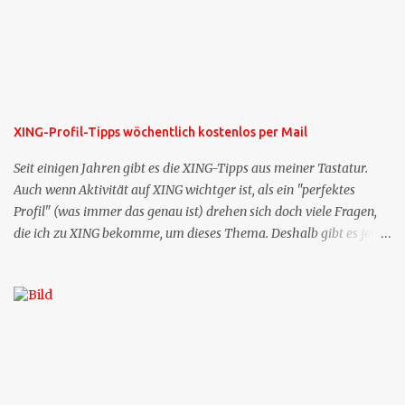
XING-Profil-Tipps wöchentlich kostenlos per Mail
Seit einigen Jahren gibt es die XING-Tipps aus meiner Tastatur.
Auch wenn Aktivität auf XING wichtger ist, als ein "perfektes
Profil" (was immer das genau ist) drehen sich doch viele Fragen,
die ich zu XING bekomme, um dieses Thema. Deshalb gibt es jetzt
die Profil-Fragen zu XING als eigene Mailsequenz: Jede Woche um
die selbe Zeit, zu der Sie die Mails das erste mal bestellt haben,
bekommen Sie kostenlos eine weitere Folge. Die Startsequenz ist 16
Mails lang, wird also etwa vier Monate vorhalten. Weitere
Mailangebote dieser Art sehen Sie auf meiner XING-Seite oder hier
oben rechts im Blog. Die Profilfragen werde ich mittelfristig aus
der normalen XING-Tipp-Mail entfernen, da ich sie so nur an einer