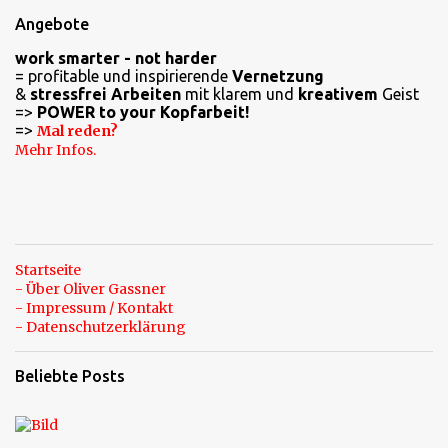
e
Angebote
n
work smarter - not harder
t
= profitable und inspirierende
Vernetzung
a
&
stressfrei Arbeiten
mit klarem und
kreativem
Geist
=>
POWER to your Kopfarbeit!
r
=>
Mal reden?
e
Mehr Infos.
Startseite
- Über Oliver Gassner
- Impressum / Kontakt
- Datenschutzerklärung
Beliebte Posts