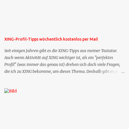
XING-Profil-Tipps wöchentlich kostenlos per Mail
Seit einigen Jahren gibt es die XING-Tipps aus meiner Tastatur.
Auch wenn Aktivität auf XING wichtger ist, als ein "perfektes
Profil" (was immer das genau ist) drehen sich doch viele Fragen,
die ich zu XING bekomme, um dieses Thema. Deshalb gibt es jetzt
die Profil-Fragen zu XING als eigene Mailsequenz: Jede Woche um
die selbe Zeit, zu der Sie die Mails das erste mal bestellt haben,
bekommen Sie kostenlos eine weitere Folge. Die Startsequenz ist 16
Mails lang, wird also etwa vier Monate vorhalten. Weitere
Mailangebote dieser Art sehen Sie auf meiner XING-Seite oder hier
oben rechts im Blog. Die Profilfragen werde ich mittelfristig aus
der normalen XING-Tipp-Mail entfernen, da ich sie so nur an einer
Stelle pflegen muss.