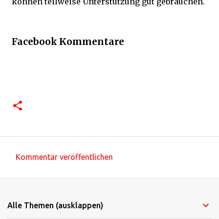
können teilweise Unterstützung gut gebrauchen.
Facebook Kommentare
Kommentar veröffentlichen
K
o
m
Alle Themen (ausklappen)
m