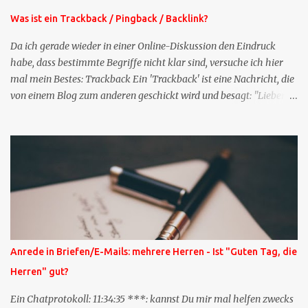
Was ist ein Trackback / Pingback / Backlink?
Da ich gerade wieder in einer Online-Diskussion den Eindruck
habe, dass bestimmte Begriffe nicht klar sind, versuche ich hier
mal mein Bestes: Trackback Ein 'Trackback' ist eine Nachricht, die
von einem Blog zum anderen geschickt wird und besagt: "Lieber
Blogeintrag, ich habe einen Kommentar zu dir geschrieben, aber
nicht bei dir in den Kommentaren sondern in meinem Blog. Bitte
vermerke das doch, damit deine Leser auch mal vorbeischauen,
was ich zu deinem Inhalt zu sagen hatte." Diese
Nachrichtenfunktion wird 'angestoßen' in dem 'mein' Blog an die
'TrackbackURL' des Anderen einen 'Ping' schickt, d.h. ein paar
Parameter übergibt (URL meines Eintrags, Kurzzitat meines
Beitrags). Praktisch muss man nichts Anderes tun, als die
TrackbackURL beim Schreiben meines Beitrags in ein bestimmtes
Anrede in Briefen/E-Mails: mehrere Herren - Ist "Guten Tag, die
Feld in meinem 'Blog-Redaktionssystem' einzufügen. Trackbacks
Herren" gut?
und TrackbackURLs sind heute recht selten. Das Trackback-
Verfahren wurde wei...
Ein Chatprotokoll: 11:34:35 ***: kannst Du mir mal helfen zwecks