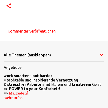
Kommentar veröffentlichen
K
o
m
Alle Themen (ausklappen)
m
e
Angebote
n
work smarter - not harder
t
= profitable und inspirierende
Vernetzung
a
&
stressfrei Arbeiten
mit klarem und
kreativem
Geist
=>
POWER to your Kopfarbeit!
r
=>
Mal reden?
e
Mehr Infos.