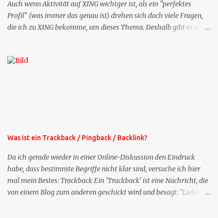
Auch wenn Aktivität auf XING wichtger ist, als ein "perfektes
Profil" (was immer das genau ist) drehen sich doch viele Fragen,
die ich zu XING bekomme, um dieses Thema. Deshalb gibt es jetzt
die Profil-Fragen zu XING als eigene Mailsequenz: Jede Woche um
die selbe Zeit, zu der Sie die Mails das erste mal bestellt haben,
bekommen Sie kostenlos eine weitere Folge. Die Startsequenz ist 16
Mails lang, wird also etwa vier Monate vorhalten. Weitere
Mailangebote dieser Art sehen Sie auf meiner XING-Seite oder hier
oben rechts im Blog. Die Profilfragen werde ich mittelfristig aus
der normalen XING-Tipp-Mail entfernen, da ich sie so nur an einer
Stelle pflegen muss.
Was ist ein Trackback / Pingback / Backlink?
Da ich gerade wieder in einer Online-Diskussion den Eindruck
habe, dass bestimmte Begriffe nicht klar sind, versuche ich hier
mal mein Bestes: Trackback Ein 'Trackback' ist eine Nachricht, die
von einem Blog zum anderen geschickt wird und besagt: "Lieber
Blogeintrag, ich habe einen Kommentar zu dir geschrieben, aber
nicht bei dir in den Kommentaren sondern in meinem Blog. Bitte