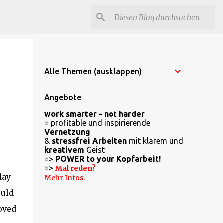
Alle Themen (ausklappen)
Angebote
work smarter - not harder
= profitable und inspirierende
Vernetzung
&
stressfrei Arbeiten
mit klarem und
kreativem
Geist
=>
POWER to your Kopfarbeit!
=>
Mal reden?
day -
Mehr Infos.
ould
loved