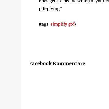
ones gets to decide which of your cu
gift-giving."
(tags:
simplify
gtd
)
Facebook Kommentare