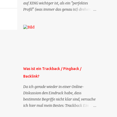
auf XING wichtger ist, als ein "perfektes
Profil" (was immer das genau ist) drehen
sich doch viele Fragen, die ich zu XING
bekomme, um dieses Thema. Deshalb gibt
es jetzt die Profil-Fragen zu XING als eigene
Mailsequenz: Jede Woche um die selbe Zeit,
zu der Sie die Mails das erste mal bestellt
haben, bekommen Sie kostenlos eine
weitere Folge. Die Startsequenz ist 16 Mails
lang, wird also etwa vier Monate vorhalten.
Weitere Mailangebote dieser Art sehen Sie
Was ist ein Trackback / Pingback /
auf meiner XING-Seite oder hier oben rechts
Backlink?
im Blog. Die Profilfragen werde ich
mittelfristig aus der normalen XING-Tipp-
Da ich gerade wieder in einer Online-
Mail entfernen, da ich sie so nur an einer
Diskussion den Eindruck habe, dass
Stelle pflegen muss.
bestimmte Begriffe nicht klar sind, versuche
ich hier mal mein Bestes: Trackback Ein
'Trackback' ist eine Nachricht, die von einem