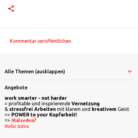
Kommentar veröffentlichen
K
o
m
Alle Themen (ausklappen)
m
e
Angebote
n
work smarter - not harder
t
= profitable und inspirierende
Vernetzung
a
&
stressfrei Arbeiten
mit klarem und
kreativem
Geist
=>
POWER to your Kopfarbeit!
r
=>
Mal reden?
e
Mehr Infos.