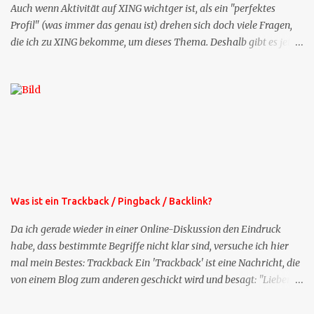
Auch wenn Aktivität auf XING wichtger ist, als ein "perfektes
Profil" (was immer das genau ist) drehen sich doch viele Fragen,
die ich zu XING bekomme, um dieses Thema. Deshalb gibt es jetzt
die Profil-Fragen zu XING als eigene Mailsequenz: Jede Woche um
die selbe Zeit, zu der Sie die Mails das erste mal bestellt haben,
bekommen Sie kostenlos eine weitere Folge. Die Startsequenz ist 16
Mails lang, wird also etwa vier Monate vorhalten. Weitere
Mailangebote dieser Art sehen Sie auf meiner XING-Seite oder hier
oben rechts im Blog. Die Profilfragen werde ich mittelfristig aus
der normalen XING-Tipp-Mail entfernen, da ich sie so nur an einer
Stelle pflegen muss.
Was ist ein Trackback / Pingback / Backlink?
Da ich gerade wieder in einer Online-Diskussion den Eindruck
habe, dass bestimmte Begriffe nicht klar sind, versuche ich hier
mal mein Bestes: Trackback Ein 'Trackback' ist eine Nachricht, die
von einem Blog zum anderen geschickt wird und besagt: "Lieber
Blogeintrag, ich habe einen Kommentar zu dir geschrieben, aber
nicht bei dir in den Kommentaren sondern in meinem Blog. Bitte