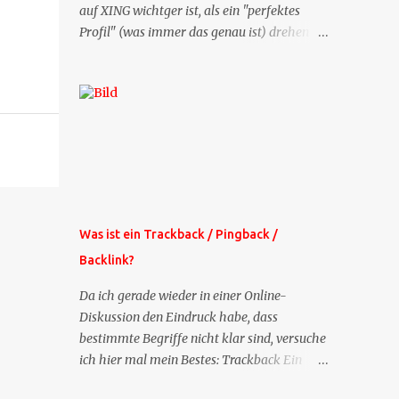
auf XING wichtger ist, als ein "perfektes
Profil" (was immer das genau ist) drehen
sich doch viele Fragen, die ich zu XING
bekomme, um dieses Thema. Deshalb gibt
es jetzt die Profil-Fragen zu XING als eigene
Mailsequenz: Jede Woche um die selbe Zeit,
zu der Sie die Mails das erste mal bestellt
haben, bekommen Sie kostenlos eine
weitere Folge. Die Startsequenz ist 16 Mails
lang, wird also etwa vier Monate vorhalten.
Weitere Mailangebote dieser Art sehen Sie
Was ist ein Trackback / Pingback /
auf meiner XING-Seite oder hier oben rechts
Backlink?
im Blog. Die Profilfragen werde ich
mittelfristig aus der normalen XING-Tipp-
Da ich gerade wieder in einer Online-
Mail entfernen, da ich sie so nur an einer
Diskussion den Eindruck habe, dass
Stelle pflegen muss.
bestimmte Begriffe nicht klar sind, versuche
ich hier mal mein Bestes: Trackback Ein
'Trackback' ist eine Nachricht, die von einem