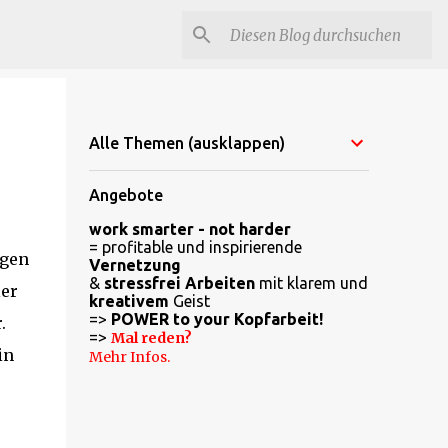
Alle Themen (ausklappen)
Angebote
work smarter - not harder
= profitable und inspirierende
igen
Vernetzung
&
stressfrei Arbeiten
mit klarem und
ler
kreativem
Geist
=>
POWER to your Kopfarbeit!
.
=>
Mal reden?
in
Mehr Infos.