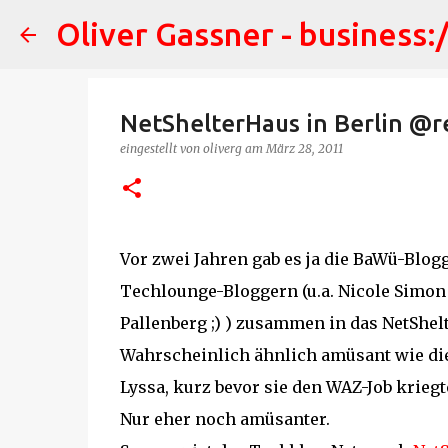
Oliver Gassner - business:
NetShelterHaus in Berlin @r
eingestellt von
oliverg
am
März 28, 2011
Vor zwei Jahren gab es ja die BaWü-Blogg
Techlounge-Bloggern (u.a. Nicole Simon
Pallenberg ;) ) zusammen in das NetShel
Wahrscheinlich ähnlich amüsant wie d
Lyssa, kurz bevor sie den WAZ-Job kriegte
Nur eher noch amüsanter.