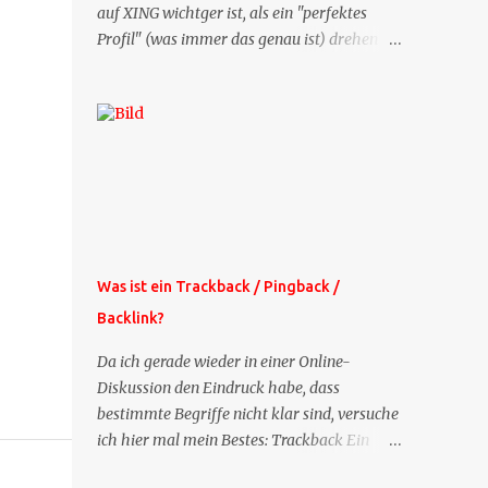
auf XING wichtger ist, als ein "perfektes
Profil" (was immer das genau ist) drehen
sich doch viele Fragen, die ich zu XING
bekomme, um dieses Thema. Deshalb gibt
es jetzt die Profil-Fragen zu XING als eigene
Mailsequenz: Jede Woche um die selbe Zeit,
zu der Sie die Mails das erste mal bestellt
haben, bekommen Sie kostenlos eine
weitere Folge. Die Startsequenz ist 16 Mails
lang, wird also etwa vier Monate vorhalten.
Weitere Mailangebote dieser Art sehen Sie
Was ist ein Trackback / Pingback /
auf meiner XING-Seite oder hier oben rechts
Backlink?
im Blog. Die Profilfragen werde ich
mittelfristig aus der normalen XING-Tipp-
Da ich gerade wieder in einer Online-
Mail entfernen, da ich sie so nur an einer
Diskussion den Eindruck habe, dass
Stelle pflegen muss.
bestimmte Begriffe nicht klar sind, versuche
ich hier mal mein Bestes: Trackback Ein
'Trackback' ist eine Nachricht, die von einem