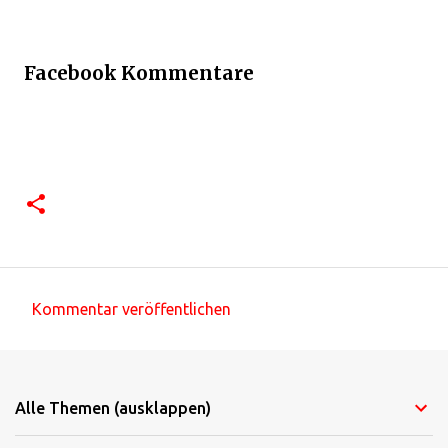
Facebook Kommentare
Kommentar veröffentlichen
K
o
m
Alle Themen (ausklappen)
m
e