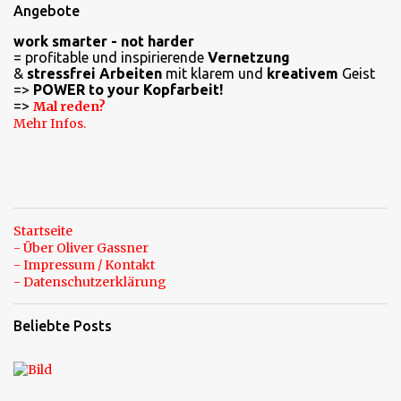
Angebote
n
work smarter - not harder
t
= profitable und inspirierende
Vernetzung
a
&
stressfrei Arbeiten
mit klarem und
kreativem
Geist
=>
POWER to your Kopfarbeit!
r
=>
Mal reden?
e
Mehr Infos.
Startseite
- Über Oliver Gassner
- Impressum / Kontakt
- Datenschutzerklärung
Beliebte Posts