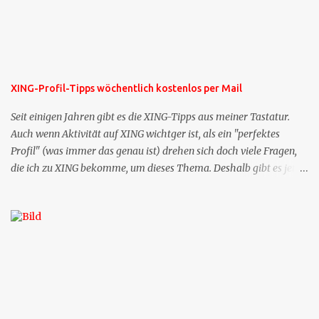
XING-Profil-Tipps wöchentlich kostenlos per Mail
Seit einigen Jahren gibt es die XING-Tipps aus meiner Tastatur.
Auch wenn Aktivität auf XING wichtger ist, als ein "perfektes
Profil" (was immer das genau ist) drehen sich doch viele Fragen,
die ich zu XING bekomme, um dieses Thema. Deshalb gibt es jetzt
die Profil-Fragen zu XING als eigene Mailsequenz: Jede Woche um
die selbe Zeit, zu der Sie die Mails das erste mal bestellt haben,
bekommen Sie kostenlos eine weitere Folge. Die Startsequenz ist 16
Mails lang, wird also etwa vier Monate vorhalten. Weitere
Mailangebote dieser Art sehen Sie auf meiner XING-Seite oder hier
oben rechts im Blog. Die Profilfragen werde ich mittelfristig aus
der normalen XING-Tipp-Mail entfernen, da ich sie so nur an einer
Stelle pflegen muss.