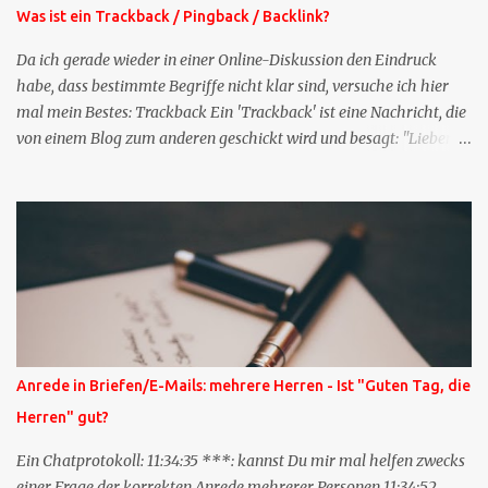
Was ist ein Trackback / Pingback / Backlink?
Da ich gerade wieder in einer Online-Diskussion den Eindruck
habe, dass bestimmte Begriffe nicht klar sind, versuche ich hier
mal mein Bestes: Trackback Ein 'Trackback' ist eine Nachricht, die
von einem Blog zum anderen geschickt wird und besagt: "Lieber
Blogeintrag, ich habe einen Kommentar zu dir geschrieben, aber
nicht bei dir in den Kommentaren sondern in meinem Blog. Bitte
vermerke das doch, damit deine Leser auch mal vorbeischauen,
was ich zu deinem Inhalt zu sagen hatte." Diese
Nachrichtenfunktion wird 'angestoßen' in dem 'mein' Blog an die
'TrackbackURL' des Anderen einen 'Ping' schickt, d.h. ein paar
Parameter übergibt (URL meines Eintrags, Kurzzitat meines
Beitrags). Praktisch muss man nichts Anderes tun, als die
TrackbackURL beim Schreiben meines Beitrags in ein bestimmtes
Anrede in Briefen/E-Mails: mehrere Herren - Ist "Guten Tag, die
Feld in meinem 'Blog-Redaktionssystem' einzufügen. Trackbacks
Herren" gut?
und TrackbackURLs sind heute recht selten. Das Trackback-
Verfahren wurde wei...
Ein Chatprotokoll: 11:34:35 ***: kannst Du mir mal helfen zwecks
einer Frage der korrekten Anrede mehrerer Personen 11:34:52