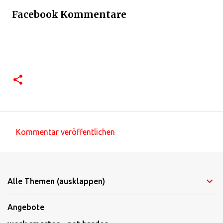
Facebook Kommentare
Kommentar veröffentlichen
K
o
m
Alle Themen (ausklappen)
m
e
Angebote
n