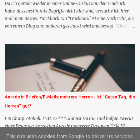
Da ich gerade wieder in einer Online-Diskussion den Eindruck
habe, dass bestimmte Begriffe nicht klar sind, versuche ich hier
mal mein Bestes: Trackback Ein 'Trackback' ist eine Nachricht, die
von einem Blog zum anderen geschickt wird und besagt: "Lieber
Blogeintrag, ich habe einen Kommentar zu dir geschrieben, aber
nicht bei dir in den Kommentaren sondern in meinem Blog. Bitte
vermerke das doch, damit deine Leser auch mal vorbeischauen,
was ich zu deinem Inhalt zu sagen hatte." Diese
Nachrichtenfunktion wird 'angestoßen' in dem 'mein' Blog an die
'TrackbackURL' des Anderen einen 'Ping' schickt, d.h. ein paar
Parameter übergibt (URL meines Eintrags, Kurzzitat meines
Beitrags). Praktisch muss man nichts Anderes tun, als die
TrackbackURL beim Schreiben meines Beitrags in ein bestimmtes
Anrede in Briefen/E-Mails: mehrere Herren - Ist "Guten Tag, die
Feld in meinem 'Blog-Redaktionssystem' einzufügen. Trackbacks
Herren" gut?
und TrackbackURLs sind heute recht selten. Das Trackback-
Verfahren wurde wei...
Ein Chatprotokoll: 11:34:35 ***: kannst Du mir mal helfen zwecks
einer Frage der korrekten Anrede mehrerer Personen 11:34:52
***: Guten Tag die Herren ? 11:35:07 ***: Sehr geehrte Herren,
This site uses cookies from Google to deliver its services