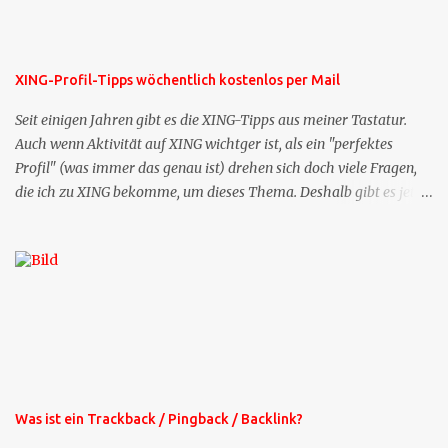
XING-Profil-Tipps wöchentlich kostenlos per Mail
Seit einigen Jahren gibt es die XING-Tipps aus meiner Tastatur.
Auch wenn Aktivität auf XING wichtger ist, als ein "perfektes
Profil" (was immer das genau ist) drehen sich doch viele Fragen,
die ich zu XING bekomme, um dieses Thema. Deshalb gibt es jetzt
die Profil-Fragen zu XING als eigene Mailsequenz: Jede Woche um
die selbe Zeit, zu der Sie die Mails das erste mal bestellt haben,
bekommen Sie kostenlos eine weitere Folge. Die Startsequenz ist 16
Mails lang, wird also etwa vier Monate vorhalten. Weitere
Mailangebote dieser Art sehen Sie auf meiner XING-Seite oder hier
oben rechts im Blog. Die Profilfragen werde ich mittelfristig aus
der normalen XING-Tipp-Mail entfernen, da ich sie so nur an einer
Stelle pflegen muss.
Was ist ein Trackback / Pingback / Backlink?