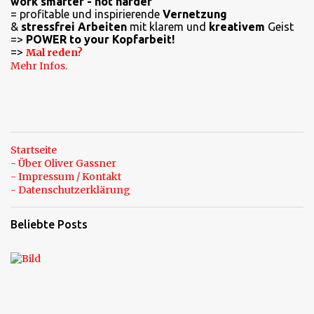
work smarter - not harder
t
= profitable und inspirierende
Vernetzung
a
&
stressfrei Arbeiten
mit klarem und
kreativem
Geist
=>
POWER to your Kopfarbeit!
r
=>
Mal reden?
e
Mehr Infos.
Startseite
- Über Oliver Gassner
- Impressum / Kontakt
- Datenschutzerklärung
Beliebte Posts