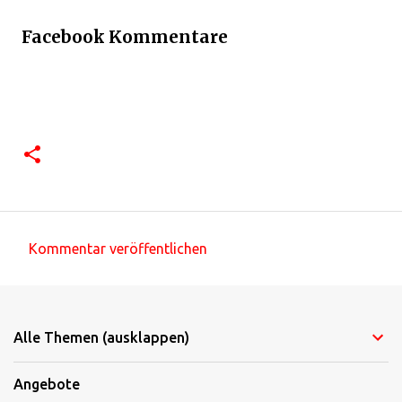
Facebook Kommentare
Kommentar veröffentlichen
K
o
m
Alle Themen (ausklappen)
m
e
Angebote
n