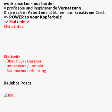
work smarter - not harder
t
= profitable und inspirierende
Vernetzung
a
&
stressfrei Arbeiten
mit klarem und
kreativem
Geist
=>
POWER to your Kopfarbeit!
r
=>
Mal reden?
e
Mehr Infos.
Startseite
- Über Oliver Gassner
- Impressum / Kontakt
- Datenschutzerklärung
Beliebte Posts