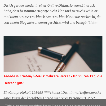
Da ich gerade wieder in einer Online-Diskussion den Eindruck
habe, dass bestimmte Begriffe nicht klar sind, versuche ich hier
mal mein Bestes: Trackback Ein 'Trackback' ist eine Nachricht, die
von einem Blog zum anderen geschickt wird und besagt: "Lieber
Blogeintrag, ich habe einen Kommentar zu dir geschrieben, aber
nicht bei dir in den Kommentaren sondern in meinem Blog. Bitte
vermerke das doch, damit deine Leser auch mal vorbeischauen,
was ich zu deinem Inhalt zu sagen hatte." Diese
Nachrichtenfunktion wird 'angestoßen' in dem 'mein' Blog an die
'TrackbackURL' des Anderen einen 'Ping' schickt, d.h. ein paar
Parameter übergibt (URL meines Eintrags, Kurzzitat meines
Beitrags). Praktisch muss man nichts Anderes tun, als die
TrackbackURL beim Schreiben meines Beitrags in ein bestimmtes
Anrede in Briefen/E-Mails: mehrere Herren - Ist "Guten Tag, die
Feld in meinem 'Blog-Redaktionssystem' einzufügen. Trackbacks
Herren" gut?
und TrackbackURLs sind heute recht selten. Das Trackback-
Verfahren wurde wei...
Ein Chatprotokoll: 11:34:35 ***: kannst Du mir mal helfen zwecks
einer Frage der korrekten Anrede mehrerer Personen 11:34:52
***: Guten Tag die Herren ? 11:35:07 ***: Sehr geehrte Herren,