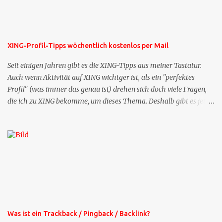
XING-Profil-Tipps wöchentlich kostenlos per Mail
Seit einigen Jahren gibt es die XING-Tipps aus meiner Tastatur.
Auch wenn Aktivität auf XING wichtger ist, als ein "perfektes
Profil" (was immer das genau ist) drehen sich doch viele Fragen,
die ich zu XING bekomme, um dieses Thema. Deshalb gibt es jetzt
die Profil-Fragen zu XING als eigene Mailsequenz: Jede Woche um
die selbe Zeit, zu der Sie die Mails das erste mal bestellt haben,
bekommen Sie kostenlos eine weitere Folge. Die Startsequenz ist 16
Mails lang, wird also etwa vier Monate vorhalten. Weitere
Mailangebote dieser Art sehen Sie auf meiner XING-Seite oder hier
oben rechts im Blog. Die Profilfragen werde ich mittelfristig aus
der normalen XING-Tipp-Mail entfernen, da ich sie so nur an einer
Stelle pflegen muss.
Was ist ein Trackback / Pingback / Backlink?