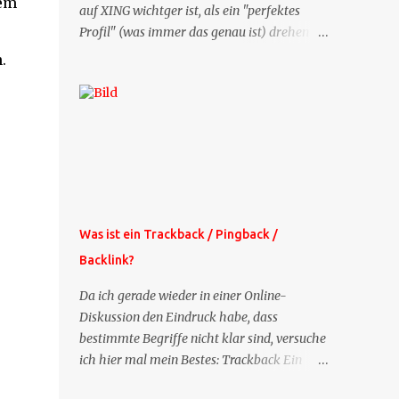
dem
auf XING wichtger ist, als ein "perfektes
Profil" (was immer das genau ist) drehen
sich doch viele Fragen, die ich zu XING
.
bekomme, um dieses Thema. Deshalb gibt
es jetzt die Profil-Fragen zu XING als eigene
Mailsequenz: Jede Woche um die selbe Zeit,
zu der Sie die Mails das erste mal bestellt
haben, bekommen Sie kostenlos eine
weitere Folge. Die Startsequenz ist 16 Mails
lang, wird also etwa vier Monate vorhalten.
Weitere Mailangebote dieser Art sehen Sie
Was ist ein Trackback / Pingback /
auf meiner XING-Seite oder hier oben rechts
Backlink?
im Blog. Die Profilfragen werde ich
mittelfristig aus der normalen XING-Tipp-
Da ich gerade wieder in einer Online-
Mail entfernen, da ich sie so nur an einer
Diskussion den Eindruck habe, dass
Stelle pflegen muss.
bestimmte Begriffe nicht klar sind, versuche
ich hier mal mein Bestes: Trackback Ein
'Trackback' ist eine Nachricht, die von einem