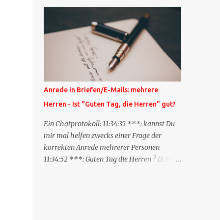
Blog zum anderen geschickt wird und
besagt: "Lieber Blogeintrag, ich habe einen
Kommentar zu dir geschrieben, aber nicht
bei dir in den Kommentaren sondern in
meinem Blog. Bitte vermerke das doch,
damit deine Leser auch mal vorbeischauen,
was ich zu deinem Inhalt zu sagen hatte."
Diese Nachrichtenfunktion wird
Anrede in Briefen/E-Mails: mehrere
'angestoßen' in dem 'mein' Blog an die
Herren - Ist "Guten Tag, die Herren" gut?
'TrackbackURL' des Anderen einen 'Ping'
schickt, d.h. ein paar Parameter übergibt
Ein Chatprotokoll: 11:34:35 ***: kannst Du
(URL meines Eintrags, Kurzzitat meines
mir mal helfen zwecks einer Frage der
Beitrags). Praktisch muss man nichts
korrekten Anrede mehrerer Personen
Anderes tun, als die TrackbackURL beim
11:34:52 ***: Guten Tag die Herren ? 11:35:07
Schreiben meines Beitrags in ein bestimmtes
***: Sehr geehrte Herren, 11:35:26 ***: Sehr
Feld in meinem 'Blog-Redaktionssystem'
geehrter Herr X, Herr Y, Herr Z, ? 11:37:38
einzufügen. Trackbacks und TrackbackURLs
OliverG: hm 11:37:49 OliverG: Im Brief?
sind heute recht selten. Das Trackback-
11:37:51 ***: ah, guten Morgen 11:37:56 ***:
Verfahren wurde wei...
ja, Email 11:38:19 ***: ist nicht 150% formal