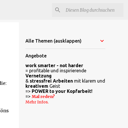
Alle Themen (ausklappen)
Angebote
work smarter - not harder
= profitable und inspirierende
Vernetzung
&
stressfrei Arbeiten
mit klarem und
ie:
kreativem
Geist
=>
POWER to your Kopfarbeit!
=>
Mal reden?
Mehr Infos.
döns