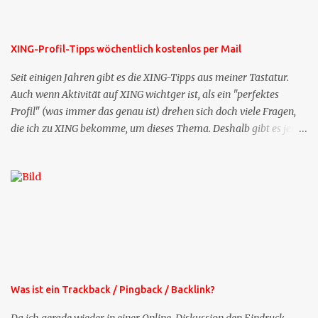
XING-Profil-Tipps wöchentlich kostenlos per Mail
Seit einigen Jahren gibt es die XING-Tipps aus meiner Tastatur.
Auch wenn Aktivität auf XING wichtger ist, als ein "perfektes
Profil" (was immer das genau ist) drehen sich doch viele Fragen,
die ich zu XING bekomme, um dieses Thema. Deshalb gibt es jetzt
die Profil-Fragen zu XING als eigene Mailsequenz: Jede Woche um
die selbe Zeit, zu der Sie die Mails das erste mal bestellt haben,
bekommen Sie kostenlos eine weitere Folge. Die Startsequenz ist 16
Mails lang, wird also etwa vier Monate vorhalten. Weitere
Mailangebote dieser Art sehen Sie auf meiner XING-Seite oder hier
oben rechts im Blog. Die Profilfragen werde ich mittelfristig aus
der normalen XING-Tipp-Mail entfernen, da ich sie so nur an einer
Stelle pflegen muss.
Was ist ein Trackback / Pingback / Backlink?