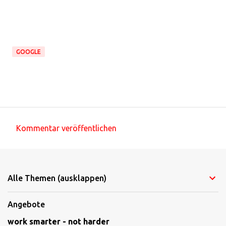
GOOGLE
Kommentar veröffentlichen
K
o
m
Alle Themen (ausklappen)
m
e
Angebote
n
work smarter - not harder
t