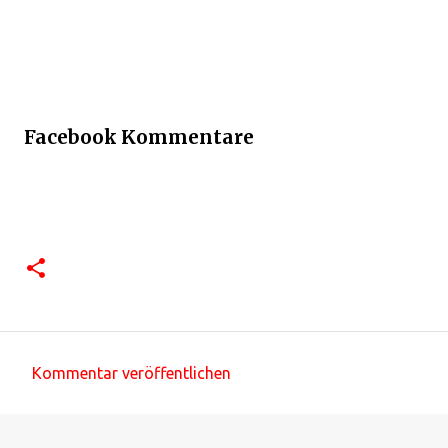
Facebook Kommentare
Kommentar veröffentlichen
K
o