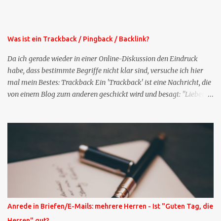
der normalen XING-Tipp-Mail entfernen, da ich sie so nur an einer
Stelle pflegen muss.
Was ist ein Trackback / Pingback / Backlink?
Da ich gerade wieder in einer Online-Diskussion den Eindruck
habe, dass bestimmte Begriffe nicht klar sind, versuche ich hier
mal mein Bestes: Trackback Ein 'Trackback' ist eine Nachricht, die
von einem Blog zum anderen geschickt wird und besagt: "Lieber
Blogeintrag, ich habe einen Kommentar zu dir geschrieben, aber
nicht bei dir in den Kommentaren sondern in meinem Blog. Bitte
vermerke das doch, damit deine Leser auch mal vorbeischauen,
was ich zu deinem Inhalt zu sagen hatte." Diese
Nachrichtenfunktion wird 'angestoßen' in dem 'mein' Blog an die
'TrackbackURL' des Anderen einen 'Ping' schickt, d.h. ein paar
Parameter übergibt (URL meines Eintrags, Kurzzitat meines
Beitrags). Praktisch muss man nichts Anderes tun, als die
TrackbackURL beim Schreiben meines Beitrags in ein bestimmtes
Anrede in Briefen/E-Mails: mehrere Herren - Ist "Guten Tag, die
Feld in meinem 'Blog-Redaktionssystem' einzufügen. Trackbacks
Herren" gut?