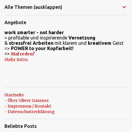
m
Alle Themen (ausklappen)
m
e
Angebote
n
work smarter - not harder
t
= profitable und inspirierende
Vernetzung
a
&
stressfrei Arbeiten
mit klarem und
kreativem
Geist
=>
POWER to your Kopfarbeit!
r
=>
Mal reden?
e
Mehr Infos.
Startseite
- Über Oliver Gassner
- Impressum / Kontakt
- Datenschutzerklärung
Beliebte Posts