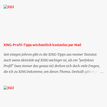
XING-Profil-Tipps wöchentlich kostenlos per Mail
Seit einigen Jahren gibt es die XING-Tipps aus meiner Tastatur.
Auch wenn Aktivität auf XING wichtger ist, als ein "perfektes
Profil" (was immer das genau ist) drehen sich doch viele Fragen,
die ich zu XING bekomme, um dieses Thema. Deshalb gibt es jetzt
die Profil-Fragen zu XING als eigene Mailsequenz: Jede Woche um
die selbe Zeit, zu der Sie die Mails das erste mal bestellt haben,
bekommen Sie kostenlos eine weitere Folge. Die Startsequenz ist 16
Mails lang, wird also etwa vier Monate vorhalten. Weitere
Mailangebote dieser Art sehen Sie auf meiner XING-Seite oder hier
oben rechts im Blog. Die Profilfragen werde ich mittelfristig aus