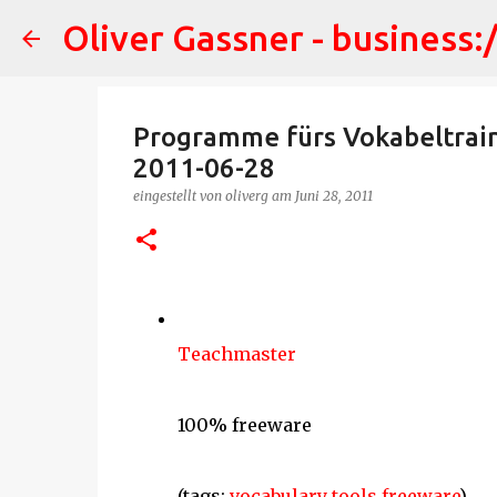
Oliver Gassner - business:
Programme fürs Vokabeltrainin
2011-06-28
eingestellt von
oliverg
am
Juni 28, 2011
Teachmaster
100% freeware
(tags:
vocabulary
tools
freeware
)