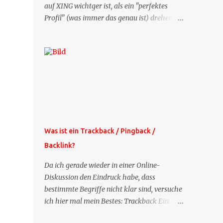
auf XING wichtger ist, als ein "perfektes
Profil" (was immer das genau ist) drehen
sich doch viele Fragen, die ich zu XING
bekomme, um dieses Thema. Deshalb gibt
es jetzt die Profil-Fragen zu XING als eigene
Mailsequenz: Jede Woche um die selbe Zeit,
zu der Sie die Mails das erste mal bestellt
haben, bekommen Sie kostenlos eine
weitere Folge. Die Startsequenz ist 16 Mails
lang, wird also etwa vier Monate vorhalten.
Weitere Mailangebote dieser Art sehen Sie
Was ist ein Trackback / Pingback /
auf meiner XING-Seite oder hier oben rechts
Backlink?
im Blog. Die Profilfragen werde ich
mittelfristig aus der normalen XING-Tipp-
Da ich gerade wieder in einer Online-
Mail entfernen, da ich sie so nur an einer
Diskussion den Eindruck habe, dass
Stelle pflegen muss.
bestimmte Begriffe nicht klar sind, versuche
ich hier mal mein Bestes: Trackback Ein
'Trackback' ist eine Nachricht, die von einem