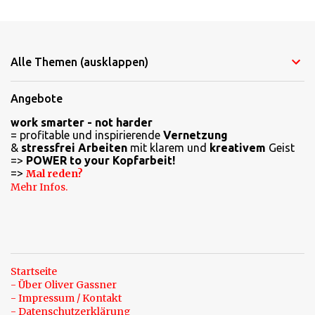
K
o
m
Alle Themen (ausklappen)
m
e
Angebote
n
work smarter - not harder
t
= profitable und inspirierende
Vernetzung
a
&
stressfrei Arbeiten
mit klarem und
kreativem
Geist
=>
POWER to your Kopfarbeit!
r
=>
Mal reden?
e
Mehr Infos.
Startseite
- Über Oliver Gassner
- Impressum / Kontakt
- Datenschutzerklärung