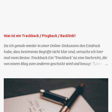
Mails lang, wird also etwa vier Monate vorhalten. Weitere
Mailangebote dieser Art sehen Sie auf meiner XING-Seite oder hier
oben rechts im Blog. Die Profilfragen werde ich mittelfristig aus
der normalen XING-Tipp-Mail entfernen, da ich sie so nur an einer
Stelle pflegen muss.
Was ist ein Trackback / Pingback / Backlink?
Da ich gerade wieder in einer Online-Diskussion den Eindruck
habe, dass bestimmte Begriffe nicht klar sind, versuche ich hier
mal mein Bestes: Trackback Ein 'Trackback' ist eine Nachricht, die
von einem Blog zum anderen geschickt wird und besagt: "Lieber
Blogeintrag, ich habe einen Kommentar zu dir geschrieben, aber
nicht bei dir in den Kommentaren sondern in meinem Blog. Bitte
vermerke das doch, damit deine Leser auch mal vorbeischauen,
was ich zu deinem Inhalt zu sagen hatte." Diese
Nachrichtenfunktion wird 'angestoßen' in dem 'mein' Blog an die
'TrackbackURL' des Anderen einen 'Ping' schickt, d.h. ein paar
Parameter übergibt (URL meines Eintrags, Kurzzitat meines
Beitrags). Praktisch muss man nichts Anderes tun, als die