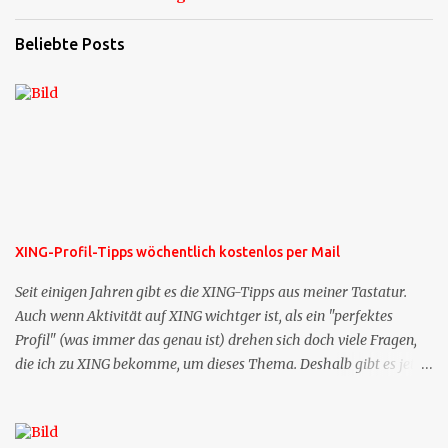
Beliebte Posts
XING-Profil-Tipps wöchentlich kostenlos per Mail
Seit einigen Jahren gibt es die XING-Tipps aus meiner Tastatur.
Auch wenn Aktivität auf XING wichtger ist, als ein "perfektes
Profil" (was immer das genau ist) drehen sich doch viele Fragen,
die ich zu XING bekomme, um dieses Thema. Deshalb gibt es jetzt
die Profil-Fragen zu XING als eigene Mailsequenz: Jede Woche um
die selbe Zeit, zu der Sie die Mails das erste mal bestellt haben,
bekommen Sie kostenlos eine weitere Folge. Die Startsequenz ist 16