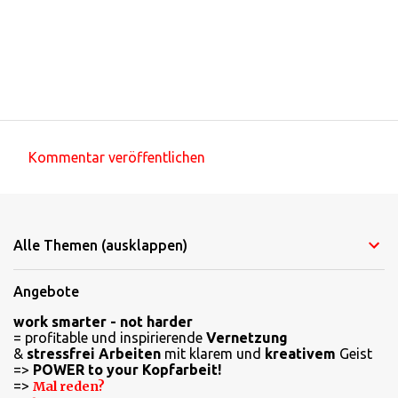
Kommentar veröffentlichen
K
o
m
Alle Themen (ausklappen)
m
e
Angebote
n
work smarter - not harder
t
= profitable und inspirierende
Vernetzung
a
&
stressfrei Arbeiten
mit klarem und
kreativem
Geist
=>
POWER to your Kopfarbeit!
r
=>
Mal reden?