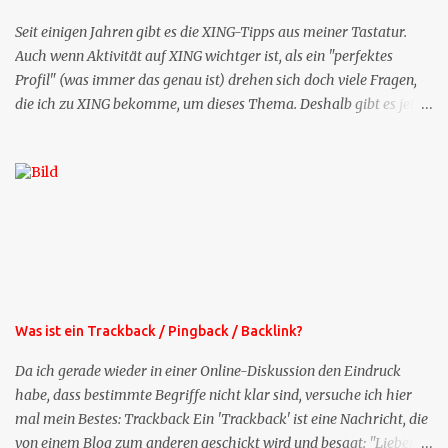
Seit einigen Jahren gibt es die XING-Tipps aus meiner Tastatur.
Auch wenn Aktivität auf XING wichtger ist, als ein "perfektes
Profil" (was immer das genau ist) drehen sich doch viele Fragen,
die ich zu XING bekomme, um dieses Thema. Deshalb gibt es jetzt
die Profil-Fragen zu XING als eigene Mailsequenz: Jede Woche um
die selbe Zeit, zu der Sie die Mails das erste mal bestellt haben,
bekommen Sie kostenlos eine weitere Folge. Die Startsequenz ist 16
Mails lang, wird also etwa vier Monate vorhalten. Weitere
Mailangebote dieser Art sehen Sie auf meiner XING-Seite oder hier
oben rechts im Blog. Die Profilfragen werde ich mittelfristig aus
der normalen XING-Tipp-Mail entfernen, da ich sie so nur an einer
Stelle pflegen muss.
Was ist ein Trackback / Pingback / Backlink?
Da ich gerade wieder in einer Online-Diskussion den Eindruck
habe, dass bestimmte Begriffe nicht klar sind, versuche ich hier
mal mein Bestes: Trackback Ein 'Trackback' ist eine Nachricht, die
von einem Blog zum anderen geschickt wird und besagt: "Lieber