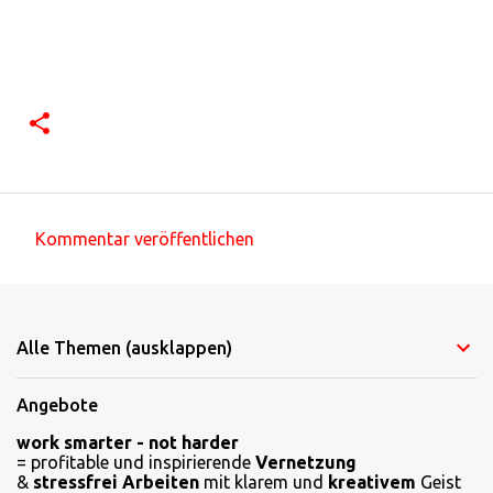
Kommentar veröffentlichen
K
o
m
Alle Themen (ausklappen)
m
e
Angebote
n
work smarter - not harder
t
= profitable und inspirierende
Vernetzung
a
&
stressfrei Arbeiten
mit klarem und
kreativem
Geist