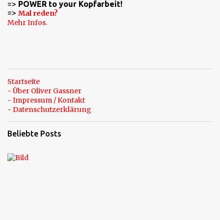
=>
POWER to your Kopfarbeit!
r
=>
Mal reden?
e
Mehr Infos.
Startseite
- Über Oliver Gassner
- Impressum / Kontakt
- Datenschutzerklärung
Beliebte Posts