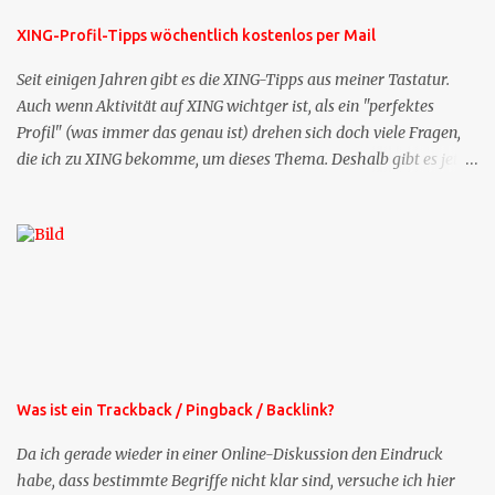
XING-Profil-Tipps wöchentlich kostenlos per Mail
Seit einigen Jahren gibt es die XING-Tipps aus meiner Tastatur.
Auch wenn Aktivität auf XING wichtger ist, als ein "perfektes
Profil" (was immer das genau ist) drehen sich doch viele Fragen,
die ich zu XING bekomme, um dieses Thema. Deshalb gibt es jetzt
die Profil-Fragen zu XING als eigene Mailsequenz: Jede Woche um
die selbe Zeit, zu der Sie die Mails das erste mal bestellt haben,
bekommen Sie kostenlos eine weitere Folge. Die Startsequenz ist 16
Mails lang, wird also etwa vier Monate vorhalten. Weitere
Mailangebote dieser Art sehen Sie auf meiner XING-Seite oder hier
oben rechts im Blog. Die Profilfragen werde ich mittelfristig aus
der normalen XING-Tipp-Mail entfernen, da ich sie so nur an einer
Stelle pflegen muss.
Was ist ein Trackback / Pingback / Backlink?
Da ich gerade wieder in einer Online-Diskussion den Eindruck
habe, dass bestimmte Begriffe nicht klar sind, versuche ich hier